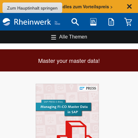
Sommer-Aktion: Bundles zum Vorteilspreis >
Zum Hauptinhalt springen
Bibliothek
Merkliste
Waren
Suche
Alle Themen
Master your master data!