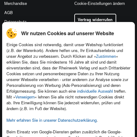
Merchandise
Cookie-Einstellungen ändern
AGB
Vertrag widerrufen
Datenschutz
Wir nutzen Cookies auf unserer Website
Einige Cookies sind notwendig, damit unser Webshop funktioniert
(z.B. der Warenkorb). Andere helfen uns, Ihr Einkaufserlebnis und
Kontakt
unser Angebot zu verbessern. Durch Klicken auf »
«
Zustimmen
Newsletter
Produktfeedback
erklären Sie, dass Sie mindestens 16 Jahre alt sind und damit
einverstanden sind, dass der Rheinwerk Verlag und auch Drittanbieter
Für Unternehmen
Foreign Rights
Cookies setzen und personenbezogene Daten zu Ihrer Nutzung
Presseservice
Ein Buch schreiben
unserer Webseite verarbeiten - unter anderem zur Analyse sowie zur
Personalisierung von Werbung (Ads-Personalisierung) und deren
Dozentenservice
Erfolgsmessung. Sie können auch eine
treffen.
individuelle Auswahl
Mit »
« lehnen Sie alle nicht notwendigen Cookies direkt
Verweigern
ab. Ihre Einwilligung können Sie jederzeit widerrufen, prüfen und
ändern (z.B. im Fuß der Website).
Mehr erfahren Sie in unserer Datenschutzerklärung
.
Kundenservice
Wir sind gerne für Sie da!
Beim Einsatz von Google-Diensten gelten zusätzlich die Google-