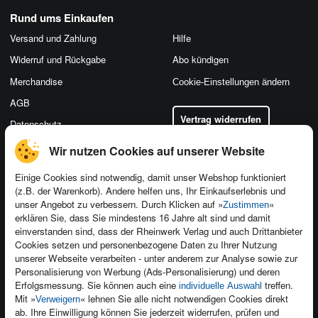
Rund ums Einkaufen
Versand und Zahlung
Hilfe
Widerruf und Rückgabe
Abo kündigen
Merchandise
Cookie-Einstellungen ändern
AGB
Vertrag widerrufen
Datenschutz
Wir nutzen Cookies auf unserer Website
Einige Cookies sind notwendig, damit unser Webshop funktioniert
(z.B. der Warenkorb). Andere helfen uns, Ihr Einkaufserlebnis und
Kontakt
unser Angebot zu verbessern. Durch Klicken auf »
«
Zustimmen
Newsletter
Produktfeedback
erklären Sie, dass Sie mindestens 16 Jahre alt sind und damit
einverstanden sind, dass der Rheinwerk Verlag und auch Drittanbieter
Für Unternehmen
Foreign Rights
Cookies setzen und personenbezogene Daten zu Ihrer Nutzung
Presseservice
Ein Buch schreiben
unserer Webseite verarbeiten - unter anderem zur Analyse sowie zur
Personalisierung von Werbung (Ads-Personalisierung) und deren
Dozentenservice
Erfolgsmessung. Sie können auch eine
treffen.
individuelle Auswahl
Mit »
« lehnen Sie alle nicht notwendigen Cookies direkt
Verweigern
ab. Ihre Einwilligung können Sie jederzeit widerrufen, prüfen und