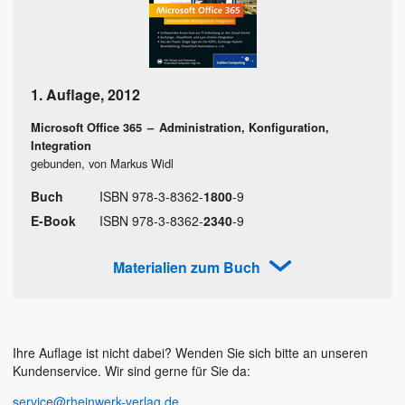
1. Auflage
,
2012
Microsoft Office 365
–
Administration, Konfiguration,
Integration
gebunden, von Markus Widl
Buch
ISBN
978
-
3
-
8362
-
1800
-
9
E-Book
ISBN
978
-
3
-
8362
-
2340
-
9
Materialien zum Buch
Ihre Auflage ist nicht dabei? Wenden Sie sich bitte an unseren
Kundenservice. Wir sind gerne für Sie da:
service@rheinwerk-verlag.de