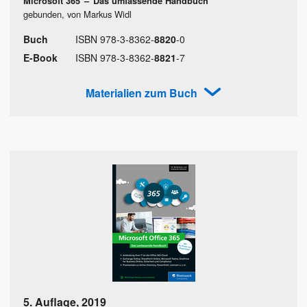
Microsoft 365
–
Das umfassende Handbuch
gebunden, von Markus Widl
Buch
ISBN
978
-
3
-
8362
-
8820
-
0
E-Book
ISBN
978
-
3
-
8362
-
8821
-
7
Materialien zum Buch
5. Auflage
,
2019