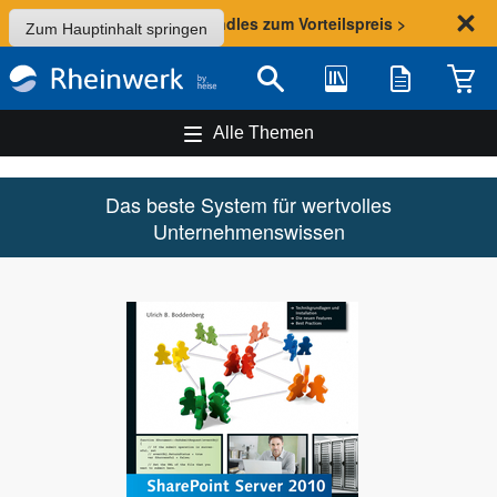
Sommer-Aktion: Bundles zum Vorteilspreis >
Zum Hauptinhalt springen
Bibliothek
Merkliste
Waren
Suche
Alle Themen
Das beste System für wertvolles
Unternehmenswissen