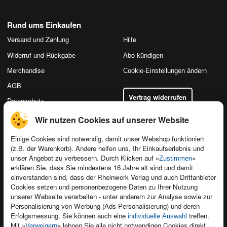
Rund ums Einkaufen
Versand und Zahlung
Hilfe
Widerruf und Rückgabe
Abo kündigen
Merchandise
Cookie-Einstellungen ändern
AGB
Vertrag widerrufen
Datenschutz
Wir nutzen Cookies auf unserer Website
Einige Cookies sind notwendig, damit unser Webshop funktioniert
(z.B. der Warenkorb). Andere helfen uns, Ihr Einkaufserlebnis und
Kontakt
unser Angebot zu verbessern. Durch Klicken auf »
«
Zustimmen
Newsletter
Produktfeedback
erklären Sie, dass Sie mindestens 16 Jahre alt sind und damit
einverstanden sind, dass der Rheinwerk Verlag und auch Drittanbieter
Für Unternehmen
Foreign Rights
Cookies setzen und personenbezogene Daten zu Ihrer Nutzung
Presseservice
Ein Buch schreiben
unserer Webseite verarbeiten - unter anderem zur Analyse sowie zur
Personalisierung von Werbung (Ads-Personalisierung) und deren
Dozentenservice
Erfolgsmessung. Sie können auch eine
treffen.
individuelle Auswahl
Mit »
« lehnen Sie alle nicht notwendigen Cookies direkt
Verweigern