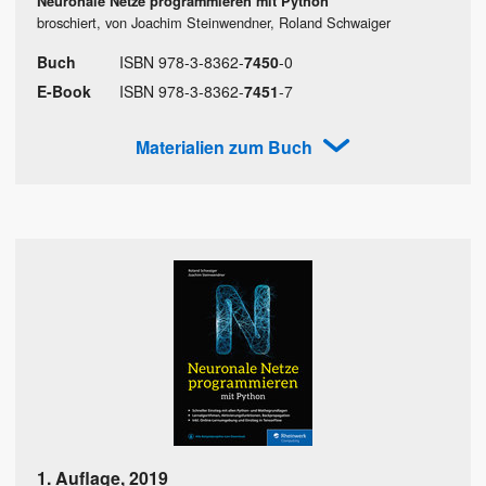
Neuronale Netze programmieren mit Python
broschiert, von Joachim Steinwendner, Roland Schwaiger
Buch
ISBN
978
-
3
-
8362
-
7450
-
0
E-Book
ISBN
978
-
3
-
8362
-
7451
-
7
Materialien zum Buch
1. Auflage
,
2019