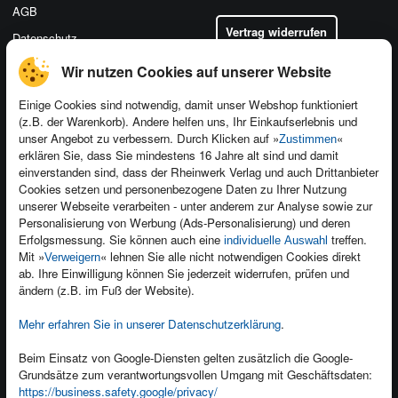
AGB
Vertrag widerrufen
Datenschutz
Wir nutzen Cookies auf unserer Website
Einige Cookies sind notwendig, damit unser Webshop funktioniert
(z.B. der Warenkorb). Andere helfen uns, Ihr Einkaufserlebnis und
Kontakt
unser Angebot zu verbessern. Durch Klicken auf »
«
Zustimmen
Newsletter
Produktfeedback
erklären Sie, dass Sie mindestens 16 Jahre alt sind und damit
einverstanden sind, dass der Rheinwerk Verlag und auch Drittanbieter
Für Unternehmen
Foreign Rights
Cookies setzen und personenbezogene Daten zu Ihrer Nutzung
Presseservice
Ein Buch schreiben
unserer Webseite verarbeiten - unter anderem zur Analyse sowie zur
Personalisierung von Werbung (Ads-Personalisierung) und deren
Dozentenservice
Erfolgsmessung. Sie können auch eine
treffen.
individuelle Auswahl
Mit »
« lehnen Sie alle nicht notwendigen Cookies direkt
Verweigern
ab. Ihre Einwilligung können Sie jederzeit widerrufen, prüfen und
ändern (z.B. im Fuß der Website).
Mehr erfahren Sie in unserer Datenschutzerklärung
.
Kundenservice
Wir sind gerne für Sie da!
Beim Einsatz von Google-Diensten gelten zusätzlich die Google-
service@rheinwerk-verlag.de
Grundsätze zum verantwortungsvollen Umgang mit Geschäftsdaten:
https://business.safety.google/privacy/