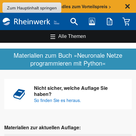
Sommer-Aktion: Bundles zum Vorteilspreis >
Zum Hauptinhalt springen
Bibliothek
Merkliste
Waren
Suche
Alle Themen
Materialien zum Buch »Neuronale Netze
programmieren mit Python«
Nicht sicher, welche Auflage Sie
haben?
So finden Sie es heraus.
Materialien zur aktuellen Auflage: