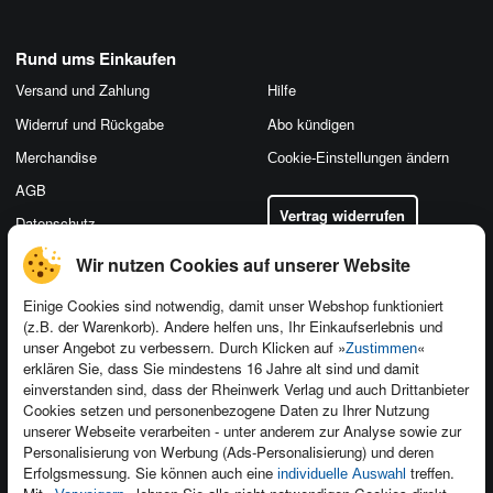
Rund ums Einkaufen
Versand und Zahlung
Hilfe
Widerruf und Rückgabe
Abo kündigen
Merchandise
Cookie-Einstellungen ändern
AGB
Vertrag widerrufen
Datenschutz
Wir nutzen Cookies auf unserer Website
Einige Cookies sind notwendig, damit unser Webshop funktioniert
(z.B. der Warenkorb). Andere helfen uns, Ihr Einkaufserlebnis und
Kontakt
unser Angebot zu verbessern. Durch Klicken auf »
«
Zustimmen
Newsletter
Produktfeedback
erklären Sie, dass Sie mindestens 16 Jahre alt sind und damit
einverstanden sind, dass der Rheinwerk Verlag und auch Drittanbieter
Für Unternehmen
Foreign Rights
Cookies setzen und personenbezogene Daten zu Ihrer Nutzung
Presseservice
Ein Buch schreiben
unserer Webseite verarbeiten - unter anderem zur Analyse sowie zur
Personalisierung von Werbung (Ads-Personalisierung) und deren
Dozentenservice
Erfolgsmessung. Sie können auch eine
treffen.
individuelle Auswahl