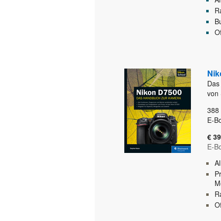
Ra
B
O
Nik
Das
von
388
E-Bo
€ 39
E-B
A
Pr
Mo
Ra
O