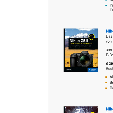
Pr
F
Nik
Das
von
398
E-B
€ 39
Buc
A
Be
Ra
Nik