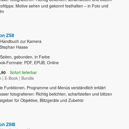
ofitipps: Motive sehen und gekonnt festhalten – in Foto und
ilm
on Z5II
 Handbuch zur Kamera
 Stephan Haase
Seiten, gebunden, in Farbe
ook-Formate: PDF, EPUB, Online
,90
Sofort lieferbar
h
|
E-Book
|
Bundle
lle Funktionen, Programme und Menüs verständlich erklärt
sser fotografieren: Richtig belichten, scharfstellen und blitzen
tgeber für Objektive, Blitzgeräte und Zubehör
on Z6III