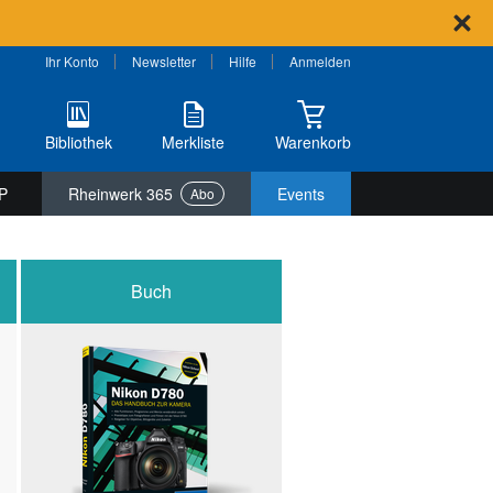
Ihr Konto
Newsletter
Hilfe
Anmelden
Bibliothek
Merkliste
Warenkorb
P
Rheinwerk 365
Events
Abo
Buch