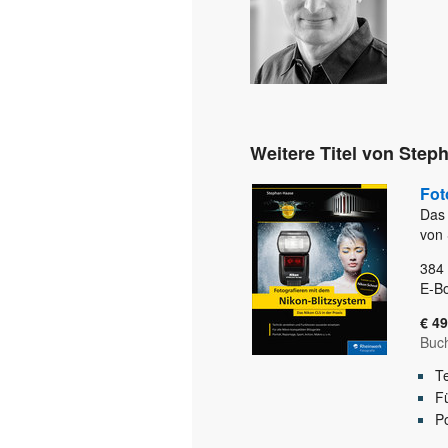
Weitere Titel von Step
Fot
Das 
von
384
E-Bo
€ 49
Buc
T
Fü
Po