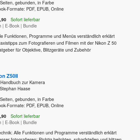
Seiten, gebunden, in Farbe
ook-Formate: PDF, EPUB, Online
,90
Sofort lieferbar
h
|
E-Book
|
Bundle
lle Funktionen, Programme und Menüs verständlich erklärt
raxistipps zum Fotografieren und Filmen mit der Nikon Z 50
tgeber für Objektive, Blitzgeräte und Zubehör
on Z50II
 Handbuch zur Kamera
 Stephan Haase
Seiten, gebunden, in Farbe
ook-Formate: PDF, EPUB, Online
,90
Sofort lieferbar
h
|
E-Book
|
Bundle
echnik: Alle Funktionen und Programme verständlich erklärt
sser fotografieren: Richtig belichten, scharfstellen und blitzen