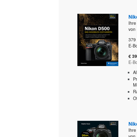
Nik
Ihre
von
379
E-Bo
€ 39
E-B
A
Pr
Mo
Ra
O
Nik
Ihre
von