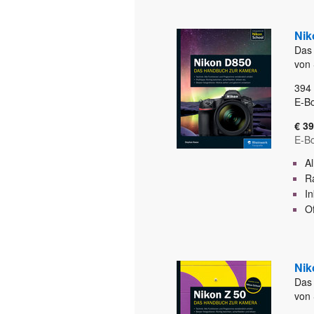
Nik
Das
von
394
E-Bo
€ 39
E-B
Al
Ra
I
O
Nik
Das
von