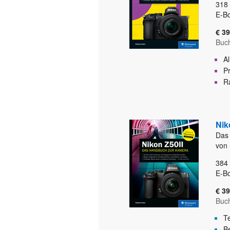
318
E-B
€ 39
Buc
A
P
Ra
Nik
Das
von
384
E-B
€ 39
Buc
T
Be