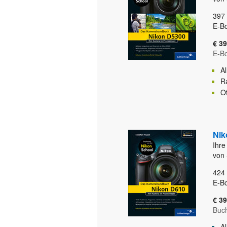
397
E-Bo
€ 39
E-B
A
Ra
O
Nik
Ihre
von
424
E-Bo
€ 39
Buc
Al