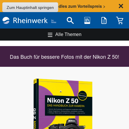
Sommer-Aktion: Bundles zum Vorteilspreis >
Zum Hauptinhalt springen
Bibliothek
Merkliste
Waren
Suche
Alle Themen
Das Buch für bessere Fotos mit der Nikon Z 50!