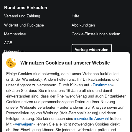
Rund ums Einkaufen
Versand und Zahlung
Hilfe
Widerruf und Rückgabe
Abo kündigen
Merchandise
Cookie-Einstellungen ändern
AGB
Vertrag widerrufen
Datenschutz
Wir nutzen Cookies auf unserer Website
Einige Cookies sind notwendig, damit unser Webshop funktioniert
(z.B. der Warenkorb). Andere helfen uns, Ihr Einkaufserlebnis und
Kontakt
unser Angebot zu verbessern. Durch Klicken auf »
«
Zustimmen
Newsletter
Produktfeedback
erklären Sie, dass Sie mindestens 16 Jahre alt sind und damit
einverstanden sind, dass der Rheinwerk Verlag und auch Drittanbieter
Für Unternehmen
Foreign Rights
Cookies setzen und personenbezogene Daten zu Ihrer Nutzung
Presseservice
Ein Buch schreiben
unserer Webseite verarbeiten - unter anderem zur Analyse sowie zur
Personalisierung von Werbung (Ads-Personalisierung) und deren
Dozentenservice
Erfolgsmessung. Sie können auch eine
treffen.
individuelle Auswahl
Mit »
« lehnen Sie alle nicht notwendigen Cookies direkt
Verweigern
ab. Ihre Einwilligung können Sie jederzeit widerrufen, prüfen und