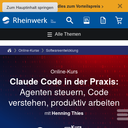
Sommer-Aktion: Bundles zum Vorteilspreis >
Zum Hauptinhalt springen
Bibliothek
Merkliste
Waren
Suche
Alle Themen
Rheinwerk Verlag
Online-Kurse
Softwareentwicklung
Online-Kurs
Claude Code in der Praxis:
Agenten steuern, Code
verstehen, produktiv arbeiten
mit
Henning Thies
Kurs