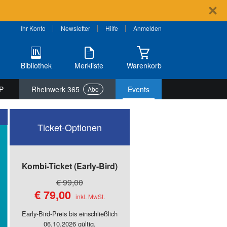
Ihr Konto
Newsletter
Hilfe
Anmelden
Bibliothek
Merkliste
Warenkorb
P
Rheinwerk 365
Events
Abo
Ticket-Optionen
Kombi-Ticket
€ 99,00
€ 79,00
Early-Bird-Preis bis einschließlich
06.10.2026 gültig.