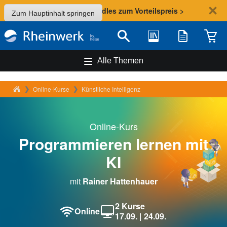
Sommer-Aktion: Bundles zum Vorteilspreis >
Zum Hauptinhalt springen
Bibliothek
Merkliste
Waren
Suche
Alle Themen
Rheinwerk Verlag
Online-Kurse
Künstliche Intelligenz
Online-Kurs
Programmieren lernen mit
KI
mit
Rainer Hattenhauer
2 Kurse
Online
17.09. | 24.09.