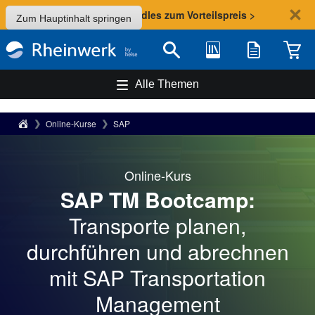
Sommer-Aktion: Bundles zum Vorteilspreis >
Zum Hauptinhalt springen
Bibliothek
Merkliste
Waren
Suche
Alle Themen
Rheinwerk Verlag
Online-Kurse
SAP
Online-Kurs
SAP TM Bootcamp:
Transporte planen,
durchführen und abrechnen
mit SAP Transportation
Management