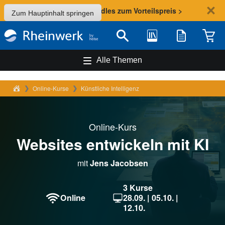
Sommer-Aktion: Bundles zum Vorteilspreis >
Zum Hauptinhalt springen
Bibliothek
Merkliste
Waren
Suche
Alle Themen
Rheinwerk Verlag
Online-Kurse
Künstliche Intelligenz
Online-Kurs
Websites entwickeln mit KI
mit
Jens Jacobsen
3 Kurse
Online
28.09. | 05.10. |
12.10.