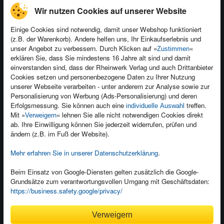
Wir nutzen Cookies auf unserer Website
Einige Cookies sind notwendig, damit unser Webshop funktioniert
(z.B. der Warenkorb). Andere helfen uns, Ihr Einkaufserlebnis und
Kontakt
unser Angebot zu verbessern. Durch Klicken auf »
«
Zustimmen
Newsletter
Produktfeedback
erklären Sie, dass Sie mindestens 16 Jahre alt sind und damit
einverstanden sind, dass der Rheinwerk Verlag und auch Drittanbieter
Für Unternehmen
Foreign Rights
Cookies setzen und personenbezogene Daten zu Ihrer Nutzung
Presseservice
Ein Buch schreiben
unserer Webseite verarbeiten - unter anderem zur Analyse sowie zur
Personalisierung von Werbung (Ads-Personalisierung) und deren
Dozentenservice
Erfolgsmessung. Sie können auch eine
treffen.
individuelle Auswahl
Mit »
« lehnen Sie alle nicht notwendigen Cookies direkt
Verweigern
ab. Ihre Einwilligung können Sie jederzeit widerrufen, prüfen und
ändern (z.B. im Fuß der Website).
Mehr erfahren Sie in unserer Datenschutzerklärung
.
Kundenservice
Wir sind gerne für Sie da!
Beim Einsatz von Google-Diensten gelten zusätzlich die Google-
service@rheinwerk-verlag.de
Grundsätze zum verantwortungsvollen Umgang mit Geschäftsdaten:
https://business.safety.google/privacy/
Bequem zahlen
Verweigern