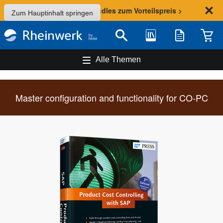
Sommer-Aktion: Bundles zum Vorteilspreis >
Zum Hauptinhalt springen
Bibliothek
Merkliste
Waren
Suche
Alle Themen
Master configuration and functionality for CO-PC