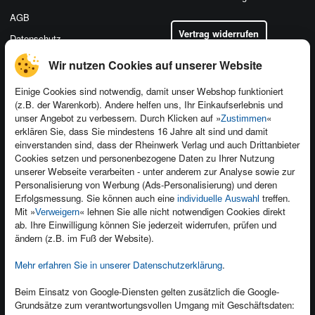
AGB
Vertrag widerrufen
Datenschutz
Wir nutzen Cookies auf unserer Website
Einige Cookies sind notwendig, damit unser Webshop funktioniert
(z.B. der Warenkorb). Andere helfen uns, Ihr Einkaufserlebnis und
Kontakt
unser Angebot zu verbessern. Durch Klicken auf »
«
Zustimmen
Newsletter
Produktfeedback
erklären Sie, dass Sie mindestens 16 Jahre alt sind und damit
einverstanden sind, dass der Rheinwerk Verlag und auch Drittanbieter
Für Unternehmen
Foreign Rights
Cookies setzen und personenbezogene Daten zu Ihrer Nutzung
Presseservice
Ein Buch schreiben
unserer Webseite verarbeiten - unter anderem zur Analyse sowie zur
Personalisierung von Werbung (Ads-Personalisierung) und deren
Dozentenservice
Erfolgsmessung. Sie können auch eine
treffen.
individuelle Auswahl
Mit »
« lehnen Sie alle nicht notwendigen Cookies direkt
Verweigern
ab. Ihre Einwilligung können Sie jederzeit widerrufen, prüfen und
ändern (z.B. im Fuß der Website).
Mehr erfahren Sie in unserer Datenschutzerklärung
.
Kundenservice
Wir sind gerne für Sie da!
Beim Einsatz von Google-Diensten gelten zusätzlich die Google-
service@rheinwerk-verlag.de
Grundsätze zum verantwortungsvollen Umgang mit Geschäftsdaten: