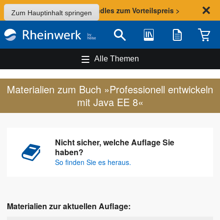
Sommer-Aktion: Bundles zum Vorteilspreis >
Zum Hauptinhalt springen
Bibliothek
Merkliste
Waren
Suche
Alle Themen
Materialien zum Buch »Professionell entwickeln
mit Java EE 8«
Nicht sicher, welche Auflage Sie
haben?
So finden Sie es heraus.
Materialien zur aktuellen Auflage: