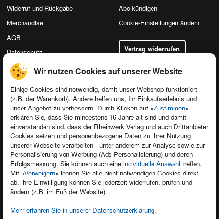
Widerruf und Rückgabe
Abo kündigen
Merchandise
Cookie-Einstellungen ändern
AGB
Vertrag widerrufen
Datenschutz
Wir nutzen Cookies auf unserer Website
Einige Cookies sind notwendig, damit unser Webshop funktioniert
(z.B. der Warenkorb). Andere helfen uns, Ihr Einkaufserlebnis und
Kontakt
unser Angebot zu verbessern. Durch Klicken auf »
«
Zustimmen
Newsletter
Produktfeedback
erklären Sie, dass Sie mindestens 16 Jahre alt sind und damit
einverstanden sind, dass der Rheinwerk Verlag und auch Drittanbieter
Für Unternehmen
Foreign Rights
Cookies setzen und personenbezogene Daten zu Ihrer Nutzung
Presseservice
Ein Buch schreiben
unserer Webseite verarbeiten - unter anderem zur Analyse sowie zur
Personalisierung von Werbung (Ads-Personalisierung) und deren
Dozentenservice
Erfolgsmessung. Sie können auch eine
treffen.
individuelle Auswahl
Mit »
« lehnen Sie alle nicht notwendigen Cookies direkt
Verweigern
ab. Ihre Einwilligung können Sie jederzeit widerrufen, prüfen und
ändern (z.B. im Fuß der Website).
Mehr erfahren Sie in unserer Datenschutzerklärung
.
Kundenservice