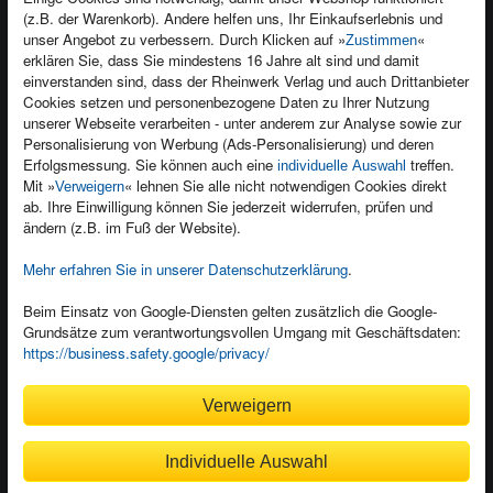
(z.B. der Warenkorb). Andere helfen uns, Ihr Einkaufserlebnis und
Kontakt
unser Angebot zu verbessern. Durch Klicken auf »
«
Zustimmen
Newsletter
Produktfeedback
erklären Sie, dass Sie mindestens 16 Jahre alt sind und damit
einverstanden sind, dass der Rheinwerk Verlag und auch Drittanbieter
Für Unternehmen
Foreign Rights
Cookies setzen und personenbezogene Daten zu Ihrer Nutzung
Presseservice
Ein Buch schreiben
unserer Webseite verarbeiten - unter anderem zur Analyse sowie zur
Personalisierung von Werbung (Ads-Personalisierung) und deren
Dozentenservice
Erfolgsmessung. Sie können auch eine
treffen.
individuelle Auswahl
Mit »
« lehnen Sie alle nicht notwendigen Cookies direkt
Verweigern
ab. Ihre Einwilligung können Sie jederzeit widerrufen, prüfen und
ändern (z.B. im Fuß der Website).
Mehr erfahren Sie in unserer Datenschutzerklärung
.
Kundenservice
Wir sind gerne für Sie da!
Beim Einsatz von Google-Diensten gelten zusätzlich die Google-
service@rheinwerk-verlag.de
Grundsätze zum verantwortungsvollen Umgang mit Geschäftsdaten:
https://business.safety.google/privacy/
Bequem zahlen
Verweigern
Individuelle Auswahl