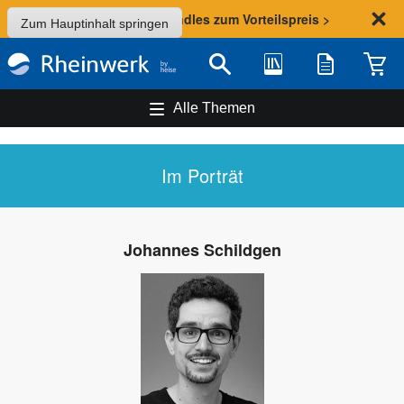
Sommer-Aktion: Bundles zum Vorteilspreis >
Zum Hauptinhalt springen
Bibliothek
Merkliste
Waren
Suche
Alle Themen
Im Porträt
Johannes Schildgen