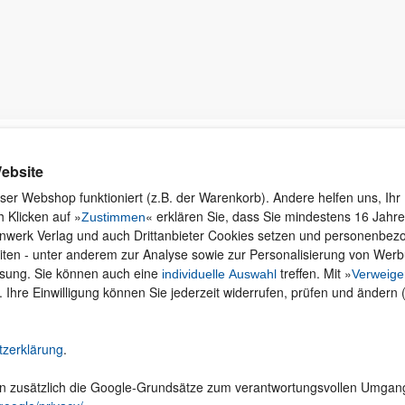
Kontakt
Rund ums Einkaufen
Ku
ebsite
Wi
Newsletter
Versand und Zahlung
ser Webshop funktioniert (z.B. der Warenkorb). Andere helfen uns, Ihr 
se
 Klicken auf »
« erklären Sie, dass Sie mindestens 16 Jahre 
Für Unternehmen
Widerruf und Rückgabe
Zustimmen
inwerk Verlag und auch Drittanbieter Cookies setzen und personenbe
Presseservice
Merchandise
iten - unter anderem zur Analyse sowie zur Personalisierung von Wer
Dozentenservice
AGB
ssung. Sie können auch eine
treffen. Mit »
individuelle Auswahl
Verweige
Produktfeedback
Datenschutz
. Ihre Einwilligung können Sie jederzeit widerrufen, prüfen und ändern 
Foreign Rights
Hilfe
Be
Ein Buch schreiben
Abo kündigen
tzerklärung
.
Cookie-Einstellungen ändern
en zusätzlich die Google-Grundsätze zum verantwortungsvollen Umgan
Vertrag widerrufen