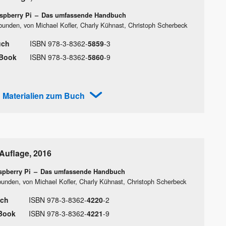
spberry Pi
–
Das umfassende Handbuch
bunden, von Michael Kofler, Charly Kühnast, Christoph Scherbeck
uch
ISBN
978
-
3
-
8362
-
5859
-
3
Book
ISBN
978
-
3
-
8362
-
5860
-
9
Materialien zum Buch
 Auflage
,
2016
spberry Pi
–
Das umfassende Handbuch
unden, von Michael Kofler, Charly Kühnast, Christoph Scherbeck
ch
ISBN
978
-
3
-
8362
-
4220
-
2
Book
ISBN
978
-
3
-
8362
-
4221
-
9