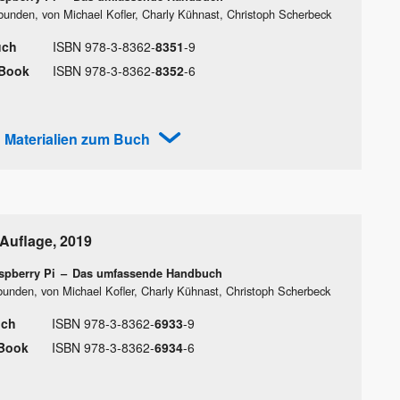
bunden, von Michael Kofler, Charly Kühnast, Christoph Scherbeck
uch
ISBN
978
-
3
-
8362
-
8351
-
9
Book
ISBN
978
-
3
-
8362
-
8352
-
6
Materialien zum Buch
 Auflage
,
2019
spberry Pi
–
Das umfassende Handbuch
unden, von Michael Kofler, Charly Kühnast, Christoph Scherbeck
ch
ISBN
978
-
3
-
8362
-
6933
-
9
Book
ISBN
978
-
3
-
8362
-
6934
-
6