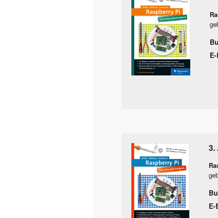
Ra
ge
B
E-
3.
Ra
geb
Bu
E-