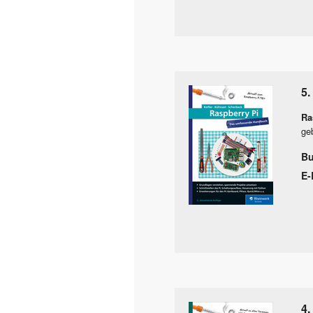
5.
Ra
ge
B
E-
4.