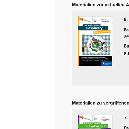
Materialien zur aktuellen 
8.
Ra
geb
Bu
E-
Materialien zu vergriffene
7.
Ra