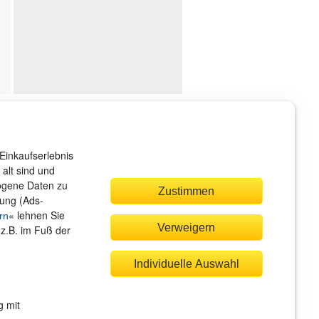
ndenservice
r sind gerne für Sie da!
Einkaufserlebnis
rvice@rheinwerk-verlag.de
alt sind und
zogene Daten zu
Zustimmen
bung (Ads-
« lehnen Sie
rn
Verweigern
(z.B. im Fuß der
quem zahlen
Individuelle Auswahl
g mit
Rechnung
Bankeinzug