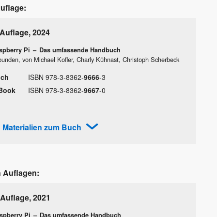
Auflage:
 Auflage
,
2024
spberry Pi
–
Das umfassende Handbuch
unden, von Michael Kofler, Charly Kühnast, Christoph Scherbeck
ch
ISBN
978
-
3
-
8362
-
9666
-
3
Book
ISBN
978
-
3
-
8362
-
9667
-
0
Materialien zum Buch
n Auflagen:
 Auflage
,
2021
spberry Pi
–
Das umfassende Handbuch