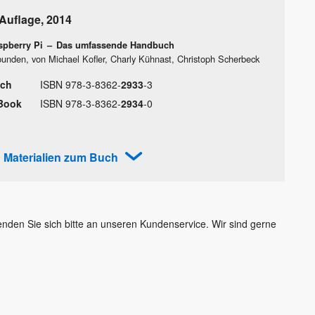
 Auflage
,
2014
spberry Pi
–
Das umfassende Handbuch
unden, von Michael Kofler, Charly Kühnast, Christoph Scherbeck
ch
ISBN
978
-
3
-
8362
-
2933
-
3
Book
ISBN
978
-
3
-
8362
-
2934
-
0
Materialien zum Buch
Wenden Sie sich bitte an unseren Kundenservice. Wir sind gerne