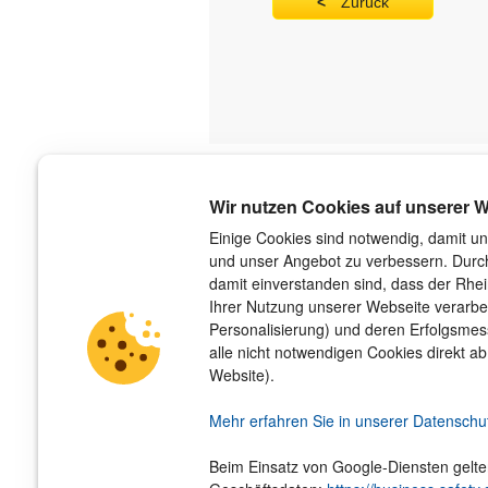
Zurück
Über uns
Wir nutzen Cookies auf unserer W
Der Verlag
Einige Cookies sind notwendig, damit un
und unser Angebot zu verbessern. Durch
Das Team
damit einverstanden sind, dass der Rhe
Unsere Autorinnen und Autoren
Ihrer Nutzung unserer Webseite verarbe
Jobs
Personalisierung) und deren Erfolgsme
Barrierefreiheit
alle nicht notwendigen Cookies direkt ab
Nachhaltigkeit
Website).
Impressum
Hinweis­geber­schutz­gesetz
Mehr erfahren Sie in unserer Datenschu
Beim Einsatz von Google-Diensten gelt