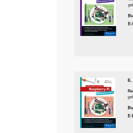
ge
B
E-
6.
Ra
geb
Bu
E-