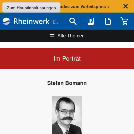
Sommer-Aktion: Bundles zum Vorteilspreis >
Zum Hauptinhalt springen
Bibliothek
Merkliste
Waren
Suche
Alle Themen
Im Porträt
Stefan Bomann