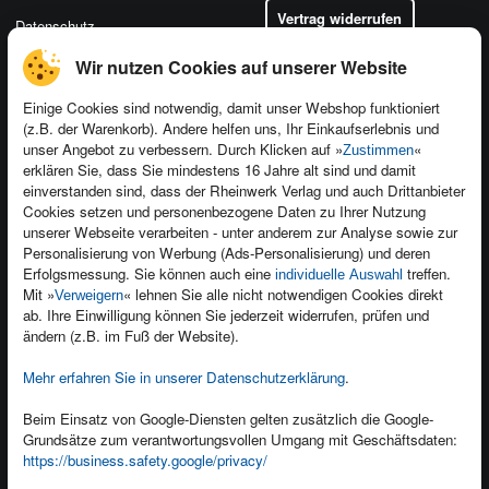
Vertrag widerrufen
Datenschutz
Wir nutzen Cookies auf unserer Website
Einige Cookies sind notwendig, damit unser Webshop funktioniert
(z.B. der Warenkorb). Andere helfen uns, Ihr Einkaufserlebnis und
Kontakt
unser Angebot zu verbessern. Durch Klicken auf »
«
Zustimmen
Newsletter
Produktfeedback
erklären Sie, dass Sie mindestens 16 Jahre alt sind und damit
einverstanden sind, dass der Rheinwerk Verlag und auch Drittanbieter
Für Unternehmen
Foreign Rights
Cookies setzen und personenbezogene Daten zu Ihrer Nutzung
Presseservice
Ein Buch schreiben
unserer Webseite verarbeiten - unter anderem zur Analyse sowie zur
Personalisierung von Werbung (Ads-Personalisierung) und deren
Dozentenservice
Erfolgsmessung. Sie können auch eine
treffen.
individuelle Auswahl
Mit »
« lehnen Sie alle nicht notwendigen Cookies direkt
Verweigern
ab. Ihre Einwilligung können Sie jederzeit widerrufen, prüfen und
ändern (z.B. im Fuß der Website).
Mehr erfahren Sie in unserer Datenschutzerklärung
.
Kundenservice
Wir sind gerne für Sie da!
Beim Einsatz von Google-Diensten gelten zusätzlich die Google-
service@rheinwerk-verlag.de
Grundsätze zum verantwortungsvollen Umgang mit Geschäftsdaten:
https://business.safety.google/privacy/