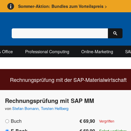
Sommer-Aktion: Bundles zum Vorteilspreis >
 Office
Professional Computing
Online-Marketing
SA
Rechnungsprüfung mit der SAP-Materialwirtschaft
Rechnungsprüfung mit SAP MM
von
Stefan Bomann
,
Torsten Hellberg
Buch
€ 69,90
Vergriffen
E-Book
€ 69,90
Sofort verfügbar