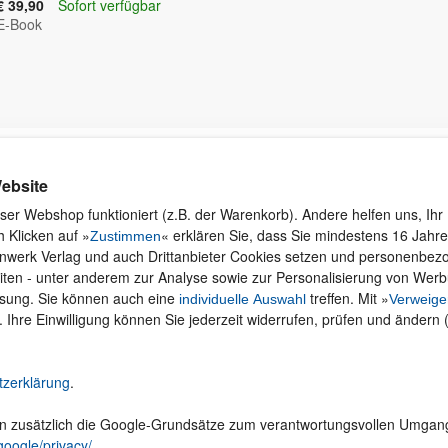
€ 39,90
Sofort verfügbar
E-Book
Kontakt
Rund ums Einkaufen
Ku
ebsite
Wi
Newsletter
Versand und Zahlung
ser Webshop funktioniert (z.B. der Warenkorb). Andere helfen uns, Ihr 
se
 Klicken auf »
« erklären Sie, dass Sie mindestens 16 Jahre 
Für Unternehmen
Widerruf und Rückgabe
Zustimmen
inwerk Verlag und auch Drittanbieter Cookies setzen und personenbe
Presseservice
Merchandise
iten - unter anderem zur Analyse sowie zur Personalisierung von Wer
Dozentenservice
AGB
ssung. Sie können auch eine
treffen. Mit »
individuelle Auswahl
Verweige
Produktfeedback
Datenschutz
. Ihre Einwilligung können Sie jederzeit widerrufen, prüfen und ändern 
Foreign Rights
Hilfe
Be
Ein Buch schreiben
Abo kündigen
tzerklärung
.
Cookie-Einstellungen ändern
en zusätzlich die Google-Grundsätze zum verantwortungsvollen Umgan
Vertrag widerrufen
google/privacy/