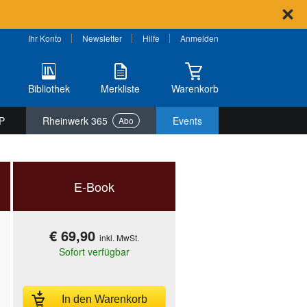
Ihr Konto
Newsletter
Hilfe
Anmelden
Bibliothek
Merkliste
Warenkorb
P
Rheinwerk 365
Events
Abo
E-Book
€ 69,90
inkl. MwSt.
Sofort verfügbar
In den Warenkorb