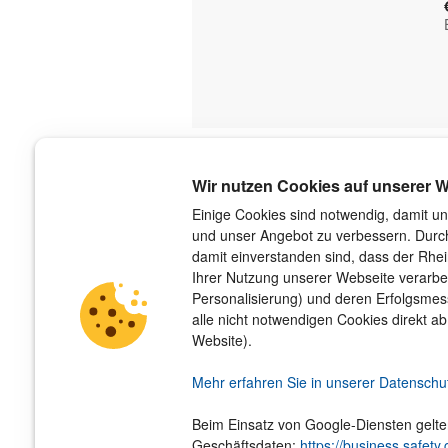
Über uns
Wir nutzen Cookies auf unserer W
Der Verlag
Einige Cookies sind notwendig, damit un
und unser Angebot zu verbessern. Durch
Das Team
damit einverstanden sind, dass der Rhe
Unsere Autorinnen und Autoren
Ihrer Nutzung unserer Webseite verarbe
Jobs
Personalisierung) und deren Erfolgsme
Barrierefreiheit
alle nicht notwendigen Cookies direkt ab
Nachhaltigkeit
Website).
Impressum
Hinweis­geber­schutz­gesetz
Mehr erfahren Sie in unserer Datenschu
Beim Einsatz von Google-Diensten gelt
Geschäftsdaten:
https://business.safety.