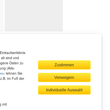
ndenservice
r sind gerne für Sie da!
Einkaufserlebnis
rvice@rheinwerk-verlag.de
alt sind und
zogene Daten zu
Zustimmen
bung (Ads-
« lehnen Sie
rn
Verweigern
(z.B. im Fuß der
quem zahlen
Individuelle Auswahl
g mit
Rechnung
Bankeinzug