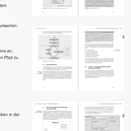
stem
Antworten.
ens an,
n Pfad zu
iken in der