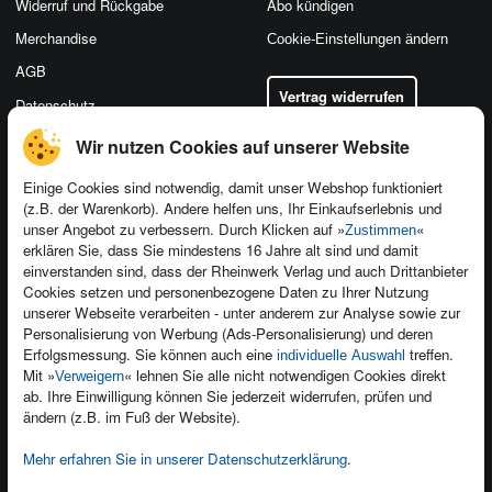
Widerruf und Rückgabe
Abo kündigen
Merchandise
Cookie-Einstellungen ändern
AGB
Vertrag widerrufen
Datenschutz
Wir nutzen Cookies auf unserer Website
Einige Cookies sind notwendig, damit unser Webshop funktioniert
(z.B. der Warenkorb). Andere helfen uns, Ihr Einkaufserlebnis und
Kontakt
unser Angebot zu verbessern. Durch Klicken auf »
«
Zustimmen
Newsletter
Produktfeedback
erklären Sie, dass Sie mindestens 16 Jahre alt sind und damit
einverstanden sind, dass der Rheinwerk Verlag und auch Drittanbieter
Für Unternehmen
Foreign Rights
Cookies setzen und personenbezogene Daten zu Ihrer Nutzung
Presseservice
Ein Buch schreiben
unserer Webseite verarbeiten - unter anderem zur Analyse sowie zur
Personalisierung von Werbung (Ads-Personalisierung) und deren
Dozentenservice
Erfolgsmessung. Sie können auch eine
treffen.
individuelle Auswahl
Mit »
« lehnen Sie alle nicht notwendigen Cookies direkt
Verweigern
ab. Ihre Einwilligung können Sie jederzeit widerrufen, prüfen und
ändern (z.B. im Fuß der Website).
Mehr erfahren Sie in unserer Datenschutzerklärung
.
Kundenservice