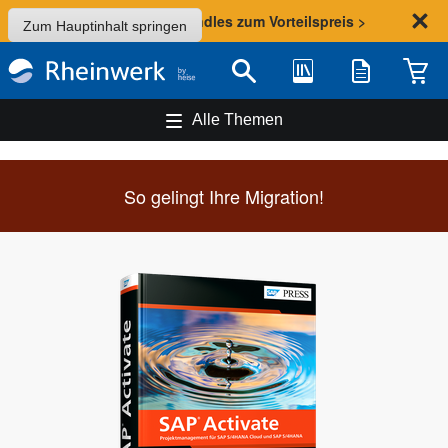
Sommer-Aktion: Bundles zum Vorteilspreis >
Zum Hauptinhalt springen
Bibliothek
Merkliste
Waren
Suche
Alle Themen
So gelingt Ihre Migration!