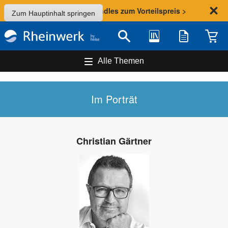
Sommer-Aktion: Bundles zum Vorteilspreis >
Zum Hauptinhalt springen
Bibliothek
Merkliste
Waren
Suche
Alle Themen
Im Porträt
Christian Gärtner