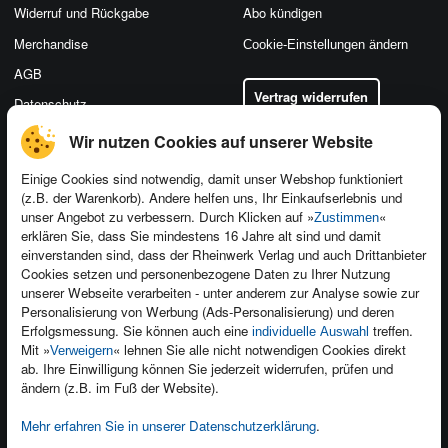
Widerruf und Rückgabe
Abo kündigen
Merchandise
Cookie-Einstellungen ändern
AGB
Vertrag widerrufen
Datenschutz
Wir nutzen Cookies auf unserer Website
Einige Cookies sind notwendig, damit unser Webshop funktioniert
(z.B. der Warenkorb). Andere helfen uns, Ihr Einkaufserlebnis und
Kontakt
unser Angebot zu verbessern. Durch Klicken auf »
«
Zustimmen
Newsletter
Produktfeedback
erklären Sie, dass Sie mindestens 16 Jahre alt sind und damit
einverstanden sind, dass der Rheinwerk Verlag und auch Drittanbieter
Für Unternehmen
Foreign Rights
Cookies setzen und personenbezogene Daten zu Ihrer Nutzung
Presseservice
Ein Buch schreiben
unserer Webseite verarbeiten - unter anderem zur Analyse sowie zur
Personalisierung von Werbung (Ads-Personalisierung) und deren
Dozentenservice
Erfolgsmessung. Sie können auch eine
treffen.
individuelle Auswahl
Mit »
« lehnen Sie alle nicht notwendigen Cookies direkt
Verweigern
ab. Ihre Einwilligung können Sie jederzeit widerrufen, prüfen und
ändern (z.B. im Fuß der Website).
Mehr erfahren Sie in unserer Datenschutzerklärung
.
Kundenservice