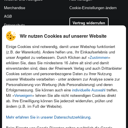
Merchandise
Cookie-Einstellungen ändern
AGB
Vertrag widerrufen
Datenschutz
Wir nutzen Cookies auf unserer Website
Einige Cookies sind notwendig, damit unser Webshop funktioniert
(z.B. der Warenkorb). Andere helfen uns, Ihr Einkaufserlebnis und
Kontakt
unser Angebot zu verbessern. Durch Klicken auf »
«
Zustimmen
Newsletter
Produktfeedback
erklären Sie, dass Sie mindestens 16 Jahre alt sind und damit
einverstanden sind, dass der Rheinwerk Verlag und auch Drittanbieter
Für Unternehmen
Foreign Rights
Cookies setzen und personenbezogene Daten zu Ihrer Nutzung
Presseservice
Ein Buch schreiben
unserer Webseite verarbeiten - unter anderem zur Analyse sowie zur
Personalisierung von Werbung (Ads-Personalisierung) und deren
Dozentenservice
Erfolgsmessung. Sie können auch eine
treffen.
individuelle Auswahl
Mit »
« lehnen Sie alle nicht notwendigen Cookies direkt
Verweigern
ab. Ihre Einwilligung können Sie jederzeit widerrufen, prüfen und
ändern (z.B. im Fuß der Website).
Mehr erfahren Sie in unserer Datenschutzerklärung
.
Kundenservice
Wir sind gerne für Sie da!
Beim Einsatz von Google-Diensten gelten zusätzlich die Google-