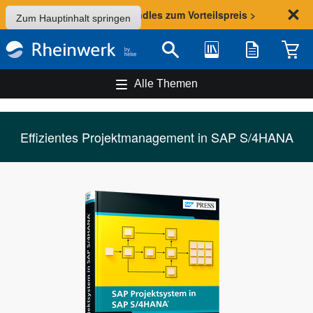
Sommer-Aktion: Bundles zum Vorteilspreis >
Zum Hauptinhalt springen
Bibliothek
Merkliste
Waren
Suche
Alle Themen
Effizientes Projektmanagement in SAP S/4HANA