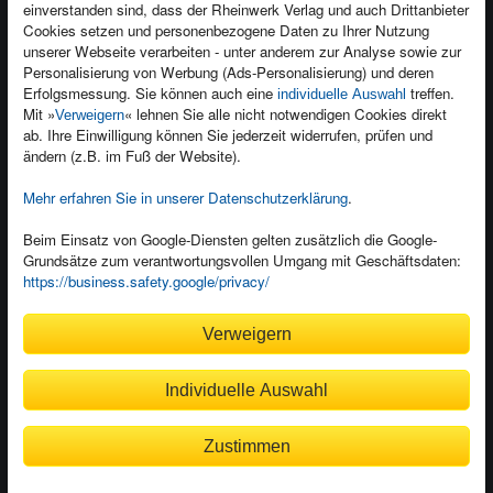
einverstanden sind, dass der Rheinwerk Verlag und auch Drittanbieter
Für Unternehmen
Foreign Rights
Cookies setzen und personenbezogene Daten zu Ihrer Nutzung
Presseservice
Ein Buch schreiben
unserer Webseite verarbeiten - unter anderem zur Analyse sowie zur
Personalisierung von Werbung (Ads-Personalisierung) und deren
Dozentenservice
Erfolgsmessung. Sie können auch eine
treffen.
individuelle Auswahl
Mit »
« lehnen Sie alle nicht notwendigen Cookies direkt
Verweigern
ab. Ihre Einwilligung können Sie jederzeit widerrufen, prüfen und
ändern (z.B. im Fuß der Website).
Mehr erfahren Sie in unserer Datenschutzerklärung
.
Kundenservice
Wir sind gerne für Sie da!
Beim Einsatz von Google-Diensten gelten zusätzlich die Google-
service@rheinwerk-verlag.de
Grundsätze zum verantwortungsvollen Umgang mit Geschäftsdaten:
https://business.safety.google/privacy/
Bequem zahlen
Verweigern
Individuelle Auswahl
Rechnung
Bankeinzug
Zustimmen