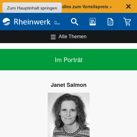
Sommer-Aktion: Bundles zum Vorteilspreis >
Zum Hauptinhalt springen
Bibliothek
Merkliste
Waren
Suche
Alle Themen
Im Porträt
Janet Salmon