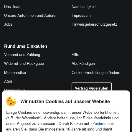
Das Team
Nachhaltigkeit
Unsere Autorinnen und Autoren
Impressum
Jobs
Hinweis­geber­schutz­gesetz
Rund ums Einkaufen
Versand und Zahlung
Hilfe
Widerruf und Rückgabe
Abo kündigen
Merchandise
Cookie-Einstellungen ändern
AGB
Vertrag widerrufen
Datenschutz
Wir nutzen Cookies auf unserer Website
Einige Cookies sind notwendig, damit unser Webshop funktioniert
(z.B. der Warenkorb). Andere helfen uns, Ihr Einkaufserlebnis und
Kontakt
unser Angebot zu verbessern. Durch Klicken auf »
«
Zustimmen
Newsletter
Produktfeedback
erklären Sie, dass Sie mindestens 16 Jahre alt sind und damit