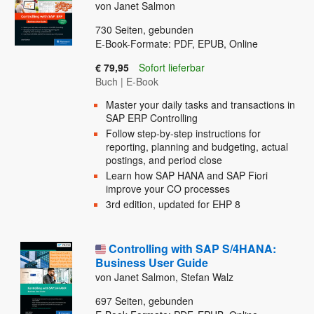
von Janet Salmon
730
Seiten, gebunden
E-Book-Formate: PDF, EPUB, Online
€ 79,95
Sofort lieferbar
Buch
|
E-Book
Master your daily tasks and transactions in
SAP ERP Controlling
Follow step-by-step instructions for
reporting, planning and budgeting, actual
postings, and period close
Learn how SAP HANA and SAP Fiori
improve your CO processes
3rd edition, updated for EHP 8
Controlling with SAP S/4HANA:
Business User Guide
von Janet Salmon, Stefan Walz
697
Seiten, gebunden