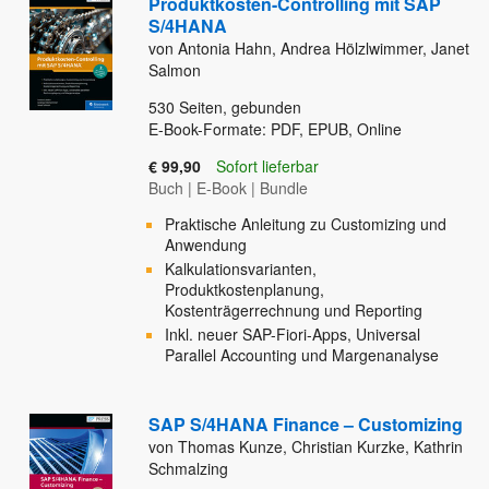
Produktkosten-Controlling mit SAP
S/4HANA
von Antonia Hahn, Andrea Hölzlwimmer, Janet
Salmon
530
Seiten, gebunden
E-Book-Formate: PDF, EPUB, Online
€ 99,90
Sofort lieferbar
Buch
|
E-Book
|
Bundle
Praktische Anleitung zu Customizing und
Anwendung
Kalkulationsvarianten,
Produktkostenplanung,
Kostenträgerrechnung und Reporting
Inkl. neuer SAP-Fiori-Apps, Universal
Parallel Accounting und Margenanalyse
SAP S/4HANA Finance – Customizing
von Thomas Kunze, Christian Kurzke, Kathrin
Schmalzing