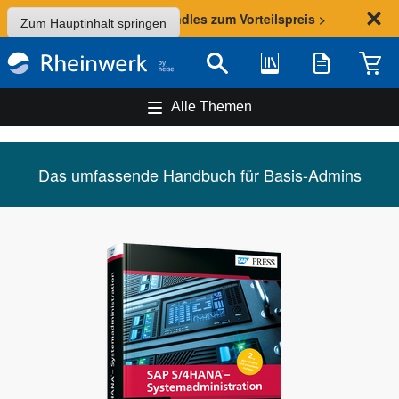
Sommer-Aktion: Bundles zum Vorteilspreis >
Zum Hauptinhalt springen
Bibliothek
Merkliste
Waren
Suche
Alle Themen
Das umfassende Handbuch für Basis-Admins