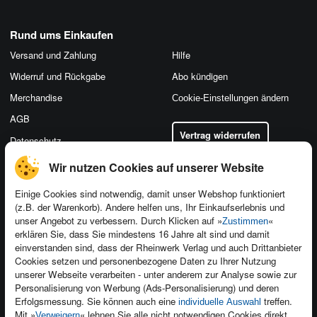
Rund ums Einkaufen
Versand und Zahlung
Hilfe
Widerruf und Rückgabe
Abo kündigen
Merchandise
Cookie-Einstellungen ändern
AGB
Vertrag widerrufen
Datenschutz
Wir nutzen Cookies auf unserer Website
Einige Cookies sind notwendig, damit unser Webshop funktioniert
(z.B. der Warenkorb). Andere helfen uns, Ihr Einkaufserlebnis und
Kontakt
unser Angebot zu verbessern. Durch Klicken auf »
«
Zustimmen
Newsletter
Produktfeedback
erklären Sie, dass Sie mindestens 16 Jahre alt sind und damit
einverstanden sind, dass der Rheinwerk Verlag und auch Drittanbieter
Für Unternehmen
Foreign Rights
Cookies setzen und personenbezogene Daten zu Ihrer Nutzung
Presseservice
Ein Buch schreiben
unserer Webseite verarbeiten - unter anderem zur Analyse sowie zur
Personalisierung von Werbung (Ads-Personalisierung) und deren
Dozentenservice
Erfolgsmessung. Sie können auch eine
treffen.
individuelle Auswahl
Mit »
« lehnen Sie alle nicht notwendigen Cookies direkt
Verweigern