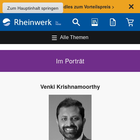
Sommer-Aktion: Bundles zum Vorteilspreis >
Zum Hauptinhalt springen
Bibliothek
Merkliste
Waren
Suche
Alle Themen
Im Porträt
Venki Krishnamoorthy