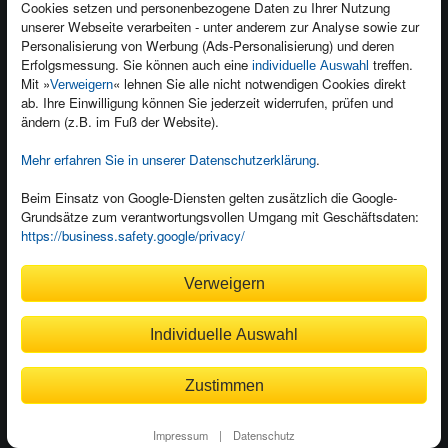
Cookies setzen und personenbezogene Daten zu Ihrer Nutzung
Presseservice
Ein Buch schreiben
unserer Webseite verarbeiten - unter anderem zur Analyse sowie zur
Personalisierung von Werbung (Ads-Personalisierung) und deren
Dozentenservice
Erfolgsmessung. Sie können auch eine
treffen.
individuelle Auswahl
Mit »
« lehnen Sie alle nicht notwendigen Cookies direkt
Verweigern
ab. Ihre Einwilligung können Sie jederzeit widerrufen, prüfen und
ändern (z.B. im Fuß der Website).
Mehr erfahren Sie in unserer Datenschutzerklärung
.
Kundenservice
Wir sind gerne für Sie da!
Beim Einsatz von Google-Diensten gelten zusätzlich die Google-
service@rheinwerk-verlag.de
Grundsätze zum verantwortungsvollen Umgang mit Geschäftsdaten:
https://business.safety.google/privacy/
Bequem zahlen
Verweigern
Individuelle Auswahl
Rechnung
Bankeinzug
Zustimmen
© 2026
Rheinwerk Verlag GmbH
Impressum
|
Datenschutz