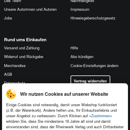
Das Team
Nachhaltigkeit
Unsere Autorinnen und Autoren
Impressum
Jobs
Hinweis­geber­schutz­gesetz
Rund ums Einkaufen
Versand und Zahlung
Hilfe
Widerruf und Rückgabe
Abo kündigen
Merchandise
Cookie-Einstellungen ändern
AGB
Vertrag widerrufen
Datenschutz
Wir nutzen Cookies auf unserer Website
Einige Cookies sind notwendig, damit unser Webshop funktioniert
(z.B. der Warenkorb). Andere helfen uns, Ihr Einkaufserlebnis und
Kontakt
unser Angebot zu verbessern. Durch Klicken auf »
«
Zustimmen
Newsletter
Produktfeedback
erklären Sie, dass Sie mindestens 16 Jahre alt sind und damit
einverstanden sind, dass der Rheinwerk Verlag und auch Drittanbieter
Für Unternehmen
Foreign Rights