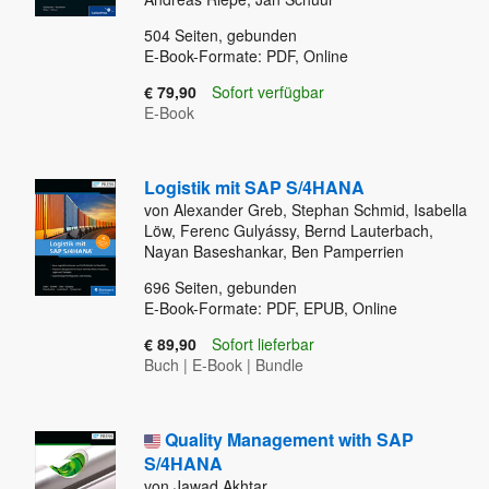
504
Seiten, gebunden
E-Book-Formate: PDF, Online
€ 79,90
Sofort verfügbar
E-Book
Logistik mit SAP S/4HANA
von Alexander Greb, Stephan Schmid, Isabella
Löw, Ferenc Gulyássy, Bernd Lauterbach,
Nayan Baseshankar, Ben Pamperrien
696
Seiten, gebunden
E-Book-Formate: PDF, EPUB, Online
€ 89,90
Sofort lieferbar
Buch
|
E-Book
|
Bundle
Quality Management with SAP
S/4HANA
von Jawad Akhtar