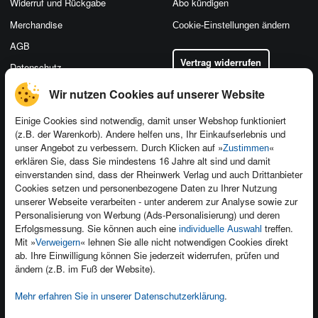
Widerruf und Rückgabe
Abo kündigen
Merchandise
Cookie-Einstellungen ändern
AGB
Vertrag widerrufen
Datenschutz
Wir nutzen Cookies auf unserer Website
Einige Cookies sind notwendig, damit unser Webshop funktioniert
(z.B. der Warenkorb). Andere helfen uns, Ihr Einkaufserlebnis und
Kontakt
unser Angebot zu verbessern. Durch Klicken auf »
«
Zustimmen
Newsletter
Produktfeedback
erklären Sie, dass Sie mindestens 16 Jahre alt sind und damit
einverstanden sind, dass der Rheinwerk Verlag und auch Drittanbieter
Für Unternehmen
Foreign Rights
Cookies setzen und personenbezogene Daten zu Ihrer Nutzung
Presseservice
Ein Buch schreiben
unserer Webseite verarbeiten - unter anderem zur Analyse sowie zur
Personalisierung von Werbung (Ads-Personalisierung) und deren
Dozentenservice
Erfolgsmessung. Sie können auch eine
treffen.
individuelle Auswahl
Mit »
« lehnen Sie alle nicht notwendigen Cookies direkt
Verweigern
ab. Ihre Einwilligung können Sie jederzeit widerrufen, prüfen und
ändern (z.B. im Fuß der Website).
Mehr erfahren Sie in unserer Datenschutzerklärung
.
Kundenservice