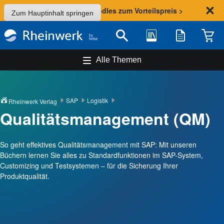
Sommer-Aktion: Bundles zum Vorteilspreis >
Zum Hauptinhalt springen
Bibliothek
Merkliste
Waren
Suche
Alle Themen
SAP
Logistik
Rheinwerk Verlag
Qualitätsmanagement (QM)
So geht effektives Qualitätsmanagement mit SAP: Mit unseren
Büchern lernen Sie alles zu Standardfunktionen im SAP-System,
Customizing und Testsystemen – für die Sicherung Ihrer
Produktqualität.