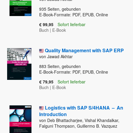
935
Seiten, gebunden
E-Book-Formate: PDF, EPUB, Online
€ 99,95
Sofort lieferbar
Buch
|
E-Book
Quality Management with SAP ERP
von Jawad Akhtar
883
Seiten, gebunden
E-Book-Formate: PDF, EPUB, Online
€ 79,95
Sofort lieferbar
Buch
|
E-Book
Logistics with SAP S/4HANA
–
An
Introduction
von Deb Bhattacharjee, Vishal Khandalkar,
Falguni Thompson, Guillermo B. Vazquez