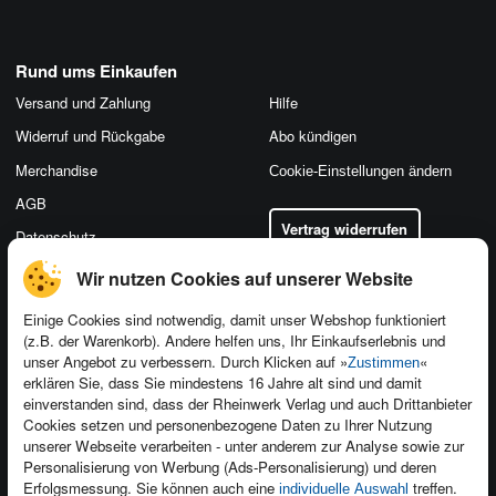
Rund ums Einkaufen
Versand und Zahlung
Hilfe
Widerruf und Rückgabe
Abo kündigen
Merchandise
Cookie-Einstellungen ändern
AGB
Vertrag widerrufen
Datenschutz
Wir nutzen Cookies auf unserer Website
Einige Cookies sind notwendig, damit unser Webshop funktioniert
(z.B. der Warenkorb). Andere helfen uns, Ihr Einkaufserlebnis und
Kontakt
unser Angebot zu verbessern. Durch Klicken auf »
«
Zustimmen
Newsletter
Produktfeedback
erklären Sie, dass Sie mindestens 16 Jahre alt sind und damit
einverstanden sind, dass der Rheinwerk Verlag und auch Drittanbieter
Für Unternehmen
Foreign Rights
Cookies setzen und personenbezogene Daten zu Ihrer Nutzung
Presseservice
Ein Buch schreiben
unserer Webseite verarbeiten - unter anderem zur Analyse sowie zur
Personalisierung von Werbung (Ads-Personalisierung) und deren
Dozentenservice
Erfolgsmessung. Sie können auch eine
treffen.
individuelle Auswahl