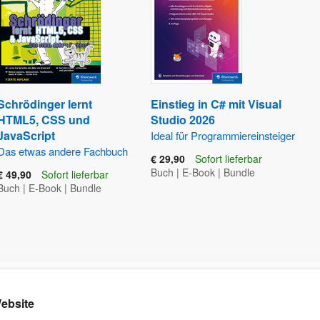
Schrödinger lernt
Einstieg in C# mit Visual
HTML5, CSS und
Studio 2026
JavaScript
Ideal für Programmiereinsteiger
Das etwas andere Fachbuch
€ 29,90
Sofort lieferbar
Buch
|
E-Book
|
Bundle
€ 49,90
Sofort lieferbar
Buch
|
E-Book
|
Bundle
Kontakt
Rund ums Einkaufen
Ku
ebsite