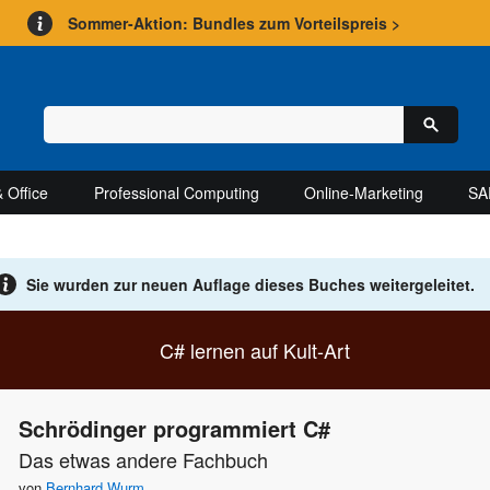
Sommer-Aktion: Bundles zum Vorteilspreis >
 Office
Professional Computing
Online-Marketing
SA
Sie wurden zur neuen Auflage
dieses Buches weitergeleitet.
C# lernen auf Kult-Art
Schrödinger programmiert C#
Das etwas andere Fachbuch
von
Bernhard Wurm