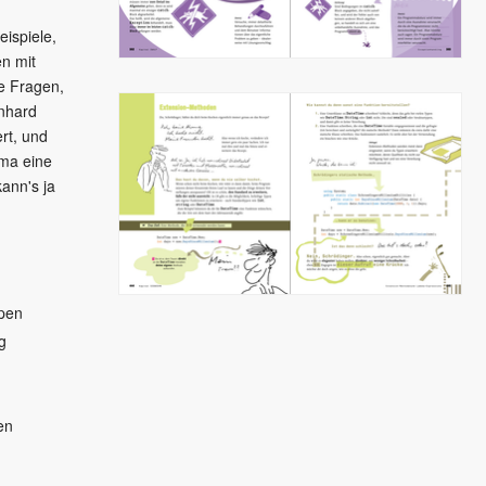
eispiele,
n mit
ie Fragen,
rnhard
rt, und
ma eine
kann's ja
ypen
g
en