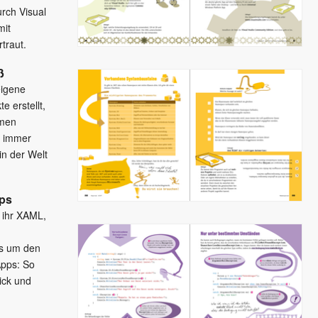
rch Visual
mit
traut.
ß
eigene
e erstellt,
hmen
r immer
in der Welt
pps
t ihr XAML,
es um den
Apps: So
ick und