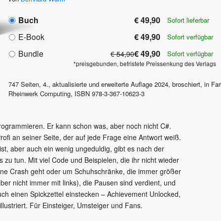
Buch
€ 49,90
Sofort lieferbar
E-Book
€ 49,90
Sofort verfügbar
Bundle
€ 49,90
€ 54,90
Sofort verfügbar
*preisgebunden, befristete Preissenkung des Verlags
747
Seiten,
4., aktualisierte und erweiterte Auflage
2024
, broschiert, in Fa
Rheinwerk Computing
,
ISBN
978-3-367-10623-3
Programmieren. Er kann schon was, aber noch nicht C#.
rofi an seiner Seite, der auf jede Frage eine Antwort weiß.
st, aber auch ein wenig ungeduldig, gibt es nach der
 zu tun. Mit viel Code und Beispielen, die ihr nicht wieder
hne Crash geht oder um Schuhschränke, die immer größer
ber nicht immer mit links), die Pausen sind verdient, und
euch einen Spickzettel einstecken – Achievement Unlocked,
llustriert. Für Einsteiger, Umsteiger und Fans.