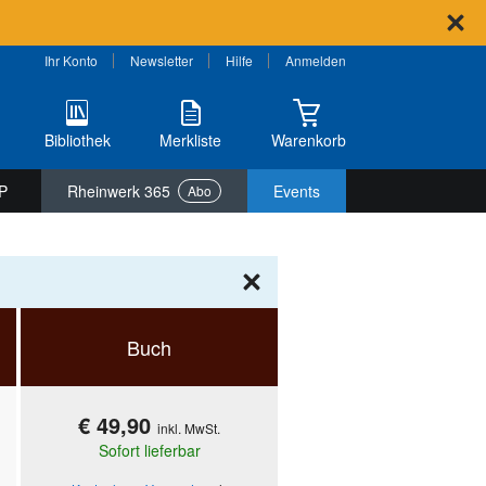
Ihr Konto
Newsletter
Hilfe
Anmelden
Bibliothek
Merkliste
Warenkorb
P
Rheinwerk 365
Events
Abo
Buch
€ 49,90
inkl. MwSt.
Sofort lieferbar