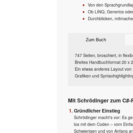
Von den Sprachgrundla
Ob LINQ, Generics oder 
Durchblicken, mitmach
Zum Buch
747 Seiten, broschiert, in fle
Breites Handbuchformat 20 x 2
Ein etwas anderes Layout von A
Grafiken und Syntaxhighlighting
Mit Schrödinger zum C#-P
Gründlicher Einstieg
Schrödinger macht's vor: Es geh
los mit dem Coden – vom Einf
Schwierigen und von Anfang an