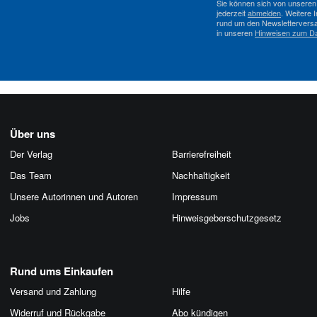
Sie können sich von unseren
jederzeit
abmelden
. Weitere 
rund um den Newsletterversa
in unseren
Hinweisen zum D
Über uns
Der Verlag
Barrierefreiheit
Das Team
Nachhaltigkeit
Unsere Autorinnen und Autoren
Impressum
Jobs
Hinweis­geber­schutz­gesetz
Rund ums Einkaufen
Versand und Zahlung
Hilfe
Widerruf und Rückgabe
Abo kündigen