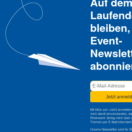
Auf de
Laufend
bleiben,
Event-
Newslet
abonnie
Jetzt anmel
Mit Klick auf »Jetzt anmelden
mich damit einverstanden, d
Rheinwerk Verlag mich über d
Themen per E-Mail informiert
Unsere Newsletter sind für Si