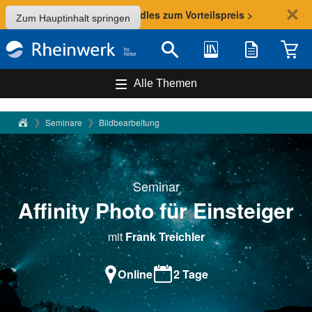
Sommer-Aktion: Bundles zum Vorteilspreis >
Zum Hauptinhalt springen
Bibliothek
Merkliste
Waren
Suche
Alle Themen
Rheinwerk Verlag
Seminare
Bildbearbeitung
Seminar
Affinity Photo für Einsteiger
mit
Frank Treichler
Online
2 Tage