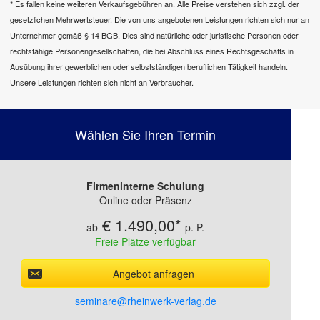
* Es fallen keine weiteren Verkaufsgebühren an. Alle Preise verstehen sich zzgl. der
gesetzlichen Mehrwertsteuer. Die von uns angebotenen Leistungen richten sich nur an
Unternehmer gemäß § 14 BGB. Dies sind natürliche oder juristische Personen oder
rechtsfähige Personengesellschaften, die bei Abschluss eines Rechtsgeschäfts in
Ausübung ihrer gewerblichen oder selbstständigen beruflichen Tätigkeit handeln.
Unsere Leistungen richten sich nicht an Verbraucher.
Wählen Sie Ihren Termin
Firmeninterne Schulung
Online oder Präsenz
€ 1.490,00*
Freie Plätze verfügbar
Angebot anfragen
seminare@rheinwerk-verlag.de