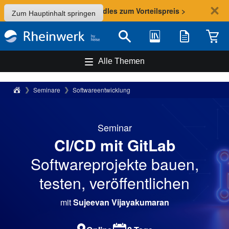
Sommer-Aktion: Bundles zum Vorteilspreis >
Zum Hauptinhalt springen
Bibliothek
Merkliste
Waren
Suche
Alle Themen
Rheinwerk Verlag
Seminare
Softwareentwicklung
Seminar
CI/CD mit GitLab
Softwareprojekte bauen,
testen, veröffentlichen
mit
Sujeevan Vijayakumaran