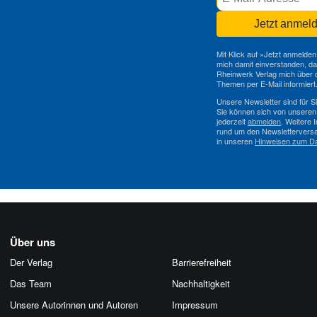
Jetzt anmel
Mit Klick auf »Jetzt anmelden
mich damit einverstanden, d
Rheinwerk Verlag mich über d
Themen per E-Mail informiert
Unsere Newsletter sind für Si
Sie können sich von unseren
jederzeit
abmelden
. Weitere 
rund um den Newsletterversa
in unseren
Hinweisen zum D
Über uns
Der Verlag
Barrierefreiheit
Das Team
Nachhaltigkeit
Unsere Autorinnen und Autoren
Impressum