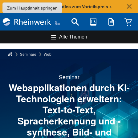
Sommer-Aktion: Bundles zum Vorteilspreis >
Zum Hauptinhalt springen
Bibliothek
Merkliste
Waren
Suche
Alle Themen
Rheinwerk Verlag
Seminare
Web
Seminar
Webapplikationen durch KI-
Technologien erweitern:
Text-to-Text,
Spracherkennung und -
synthese, Bild- und