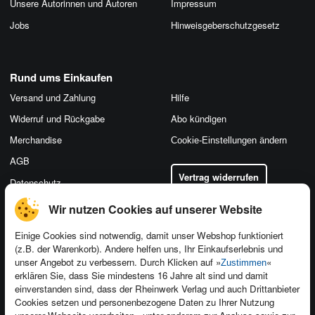
Unsere Autorinnen und Autoren
Impressum
Jobs
Hinweis­geber­schutz­gesetz
Rund ums Einkaufen
Versand und Zahlung
Hilfe
Widerruf und Rückgabe
Abo kündigen
Merchandise
Cookie-Einstellungen ändern
AGB
Vertrag widerrufen
Datenschutz
Wir nutzen Cookies auf unserer Website
Einige Cookies sind notwendig, damit unser Webshop funktioniert
(z.B. der Warenkorb). Andere helfen uns, Ihr Einkaufserlebnis und
Kontakt
unser Angebot zu verbessern. Durch Klicken auf »
«
Zustimmen
Newsletter
Produktfeedback
erklären Sie, dass Sie mindestens 16 Jahre alt sind und damit
einverstanden sind, dass der Rheinwerk Verlag und auch Drittanbieter
Für Unternehmen
Foreign Rights
Cookies setzen und personenbezogene Daten zu Ihrer Nutzung
Presseservice
Ein Buch schreiben