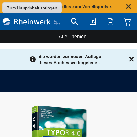
Sommer-Aktion: Bundles zum Vorteilspreis >
Zum Hauptinhalt springen
Bibliothek
Merkliste
Waren
Suche
Alle Themen
Sie wurden zur neuen Auflage
dieses Buches weitergeleitet.