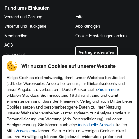
Rund ums Einkaufen
Versand und Zahlung
Hilfe
Widerruf und Rückgabe
Abo kündigen
Merchandise
Cookie-Einstellungen ändern
AGB
Vertrag widerrufen
Datenschutz
Wir nutzen Cookies auf unserer Website
Einige Cookies sind notwendig, damit unser Webshop funktioniert
(z.B. der Warenkorb). Andere helfen uns, Ihr Einkaufserlebnis und
Kontakt
unser Angebot zu verbessern. Durch Klicken auf »
«
Zustimmen
Newsletter
Produktfeedback
erklären Sie, dass Sie mindestens 16 Jahre alt sind und damit
einverstanden sind, dass der Rheinwerk Verlag und auch Drittanbieter
Für Unternehmen
Foreign Rights
Cookies setzen und personenbezogene Daten zu Ihrer Nutzung
Presseservice
Ein Buch schreiben
unserer Webseite verarbeiten - unter anderem zur Analyse sowie zur
Personalisierung von Werbung (Ads-Personalisierung) und deren
Dozentenservice
Erfolgsmessung. Sie können auch eine
treffen.
individuelle Auswahl
Mit »
« lehnen Sie alle nicht notwendigen Cookies direkt
Verweigern
ab. Ihre Einwilligung können Sie jederzeit widerrufen, prüfen und