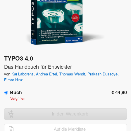
TYPO3 4.0
Das Handbuch für Entwickler
von
Kai Laborenz
,
Andrea Ertel
,
Thomas Wendt
,
Prakash Dussoye
,
Elmar Hinz
Buch
€ 44,90
Vergriffen
In den Warenkorb
Auf die Merkliste