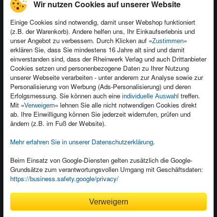
Wir nutzen Cookies auf unserer Website
Einige Cookies sind notwendig, damit unser Webshop funktioniert
(z.B. der Warenkorb). Andere helfen uns, Ihr Einkaufserlebnis und
Kontakt
unser Angebot zu verbessern. Durch Klicken auf »
«
Zustimmen
Newsletter
Produktfeedback
erklären Sie, dass Sie mindestens 16 Jahre alt sind und damit
einverstanden sind, dass der Rheinwerk Verlag und auch Drittanbieter
Für Unternehmen
Foreign Rights
Cookies setzen und personenbezogene Daten zu Ihrer Nutzung
Presseservice
Ein Buch schreiben
unserer Webseite verarbeiten - unter anderem zur Analyse sowie zur
Personalisierung von Werbung (Ads-Personalisierung) und deren
Dozentenservice
Erfolgsmessung. Sie können auch eine
treffen.
individuelle Auswahl
Mit »
« lehnen Sie alle nicht notwendigen Cookies direkt
Verweigern
ab. Ihre Einwilligung können Sie jederzeit widerrufen, prüfen und
ändern (z.B. im Fuß der Website).
Mehr erfahren Sie in unserer Datenschutzerklärung
.
Kundenservice
Wir sind gerne für Sie da!
Beim Einsatz von Google-Diensten gelten zusätzlich die Google-
service@rheinwerk-verlag.de
Grundsätze zum verantwortungsvollen Umgang mit Geschäftsdaten:
https://business.safety.google/privacy/
Bequem zahlen
Verweigern