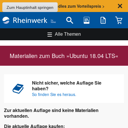
Sommer-Aktion: Bundles zum Vorteilspreis >
Zum Hauptinhalt springen
Bibliothek
Merkliste
Waren
Suche
Alle Themen
Materialien zum Buch »Ubuntu 18.04 LTS«
Nicht sicher, welche Auflage Sie
haben?
So finden Sie es heraus.
Zur aktuellen Auflage sind keine Materialien
vorhanden.
Die aktuelle Auflage kaufen: