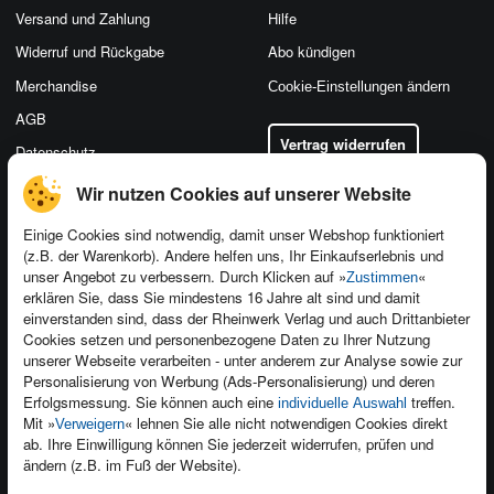
Versand und Zahlung
Hilfe
Widerruf und Rückgabe
Abo kündigen
Merchandise
Cookie-Einstellungen ändern
AGB
Vertrag widerrufen
Datenschutz
Wir nutzen Cookies auf unserer Website
Einige Cookies sind notwendig, damit unser Webshop funktioniert
(z.B. der Warenkorb). Andere helfen uns, Ihr Einkaufserlebnis und
Kontakt
unser Angebot zu verbessern. Durch Klicken auf »
«
Zustimmen
Newsletter
Produktfeedback
erklären Sie, dass Sie mindestens 16 Jahre alt sind und damit
einverstanden sind, dass der Rheinwerk Verlag und auch Drittanbieter
Für Unternehmen
Foreign Rights
Cookies setzen und personenbezogene Daten zu Ihrer Nutzung
Presseservice
Ein Buch schreiben
unserer Webseite verarbeiten - unter anderem zur Analyse sowie zur
Personalisierung von Werbung (Ads-Personalisierung) und deren
Dozentenservice
Erfolgsmessung. Sie können auch eine
treffen.
individuelle Auswahl
Mit »
« lehnen Sie alle nicht notwendigen Cookies direkt
Verweigern
ab. Ihre Einwilligung können Sie jederzeit widerrufen, prüfen und
ändern (z.B. im Fuß der Website).