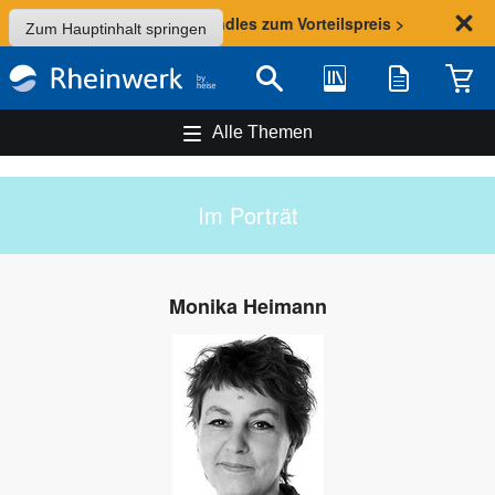
Sommer-Aktion: Bundles zum Vorteilspreis >
Zum Hauptinhalt springen
Bibliothek
Merkliste
Waren
Suche
Alle Themen
Im Porträt
Monika Heimann