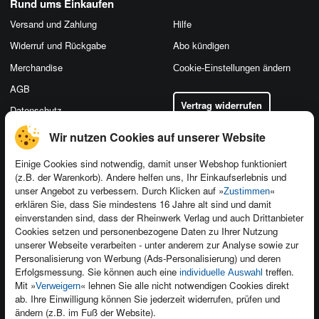
Rund ums Einkaufen
Versand und Zahlung
Hilfe
Widerruf und Rückgabe
Abo kündigen
Merchandise
Cookie-Einstellungen ändern
AGB
Vertrag widerrufen
Datenschutz
Wir nutzen Cookies auf unserer Website
Einige Cookies sind notwendig, damit unser Webshop funktioniert
(z.B. der Warenkorb). Andere helfen uns, Ihr Einkaufserlebnis und
Kontakt
unser Angebot zu verbessern. Durch Klicken auf »
«
Zustimmen
Newsletter
Produktfeedback
erklären Sie, dass Sie mindestens 16 Jahre alt sind und damit
einverstanden sind, dass der Rheinwerk Verlag und auch Drittanbieter
Für Unternehmen
Foreign Rights
Cookies setzen und personenbezogene Daten zu Ihrer Nutzung
Presseservice
Ein Buch schreiben
unserer Webseite verarbeiten - unter anderem zur Analyse sowie zur
Personalisierung von Werbung (Ads-Personalisierung) und deren
Dozentenservice
Erfolgsmessung. Sie können auch eine
treffen.
individuelle Auswahl
Mit »
« lehnen Sie alle nicht notwendigen Cookies direkt
Verweigern
ab. Ihre Einwilligung können Sie jederzeit widerrufen, prüfen und
ändern (z.B. im Fuß der Website).