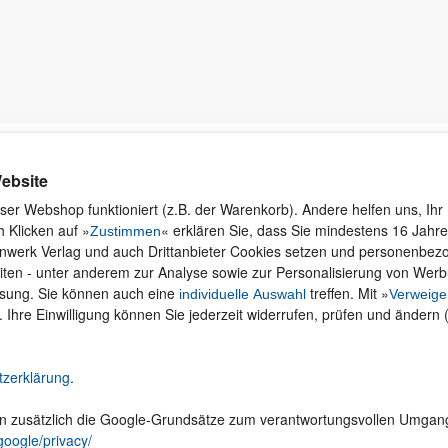
Kontakt
Rund ums Einkaufen
Ku
ebsite
Wi
Newsletter
Versand und Zahlung
ser Webshop funktioniert (z.B. der Warenkorb). Andere helfen uns, Ihr 
se
 Klicken auf »
« erklären Sie, dass Sie mindestens 16 Jahre 
Für Unternehmen
Widerruf und Rückgabe
Zustimmen
inwerk Verlag und auch Drittanbieter Cookies setzen und personenbe
Presseservice
Merchandise
iten - unter anderem zur Analyse sowie zur Personalisierung von Wer
Dozentenservice
AGB
ssung. Sie können auch eine
treffen. Mit »
individuelle Auswahl
Verweige
Produktfeedback
Datenschutz
. Ihre Einwilligung können Sie jederzeit widerrufen, prüfen und ändern 
Foreign Rights
Hilfe
Be
Ein Buch schreiben
Abo kündigen
tzerklärung
.
Cookie-Einstellungen ändern
en zusätzlich die Google-Grundsätze zum verantwortungsvollen Umgan
Vertrag widerrufen
google/privacy/