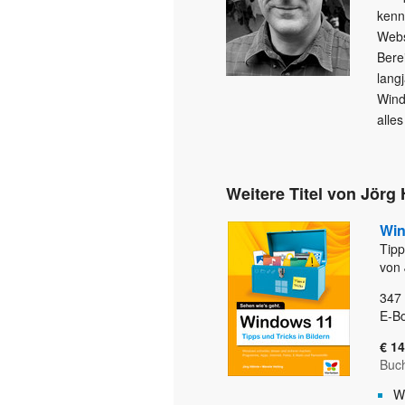
kenn
Webs
Bere
lang
Wind
alles
Weitere Titel von Jörg
Win
Tipp
von 
347
E-Bo
€ 14
Buc
W