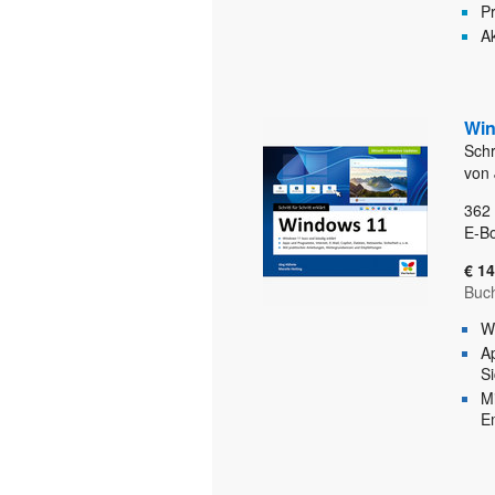
P
Ak
Win
Schri
von 
362
E-Bo
€ 14
Buc
W
A
Si
M
E