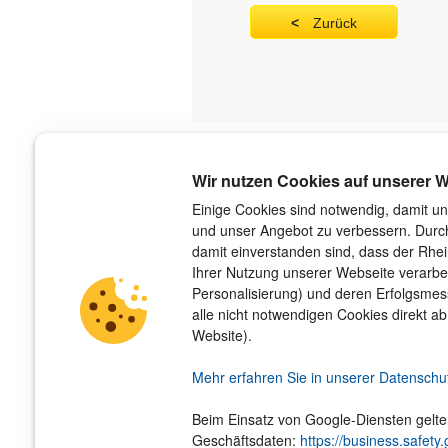
Zurück
Über uns
Wir nutzen Cookies auf unserer W
Der Verlag
Einige Cookies sind notwendig, damit un
und unser Angebot zu verbessern. Durch
Das Team
damit einverstanden sind, dass der Rhe
Unsere Autorinnen und Autoren
Ihrer Nutzung unserer Webseite verarbe
Jobs
Personalisierung) und deren Erfolgsme
Barrierefreiheit
alle nicht notwendigen Cookies direkt ab
Nachhaltigkeit
Website).
Impressum
Hinweis­geber­schutz­gesetz
Mehr erfahren Sie in unserer Datenschu
Beim Einsatz von Google-Diensten gelt
Geschäftsdaten:
https://business.safety.