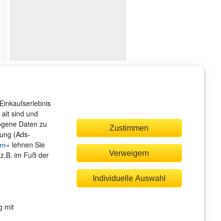
ndenservice
r sind gerne für Sie da!
Einkaufserlebnis
rvice@rheinwerk-verlag.de
alt sind und
zogene Daten zu
Zustimmen
bung (Ads-
« lehnen Sie
rn
Verweigern
(z.B. im Fuß der
quem zahlen
Individuelle Auswahl
g mit
Rechnung
Bankeinzug