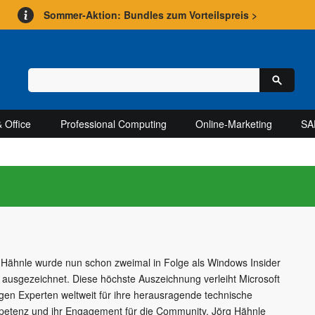
Sommer-Aktion: Bundles zum Vorteilspreis >
 Office
Professional Computing
Online-Marketing
SA
 Hähnle wurde nun schon zweimal in Folge als Windows Insider
ausgezeichnet. Diese höchste Auszeichnung verleiht Microsoft
gen Experten weltweit für ihre herausragende technische
etenz und ihr Engagement für die Community. Jörg Hähnle