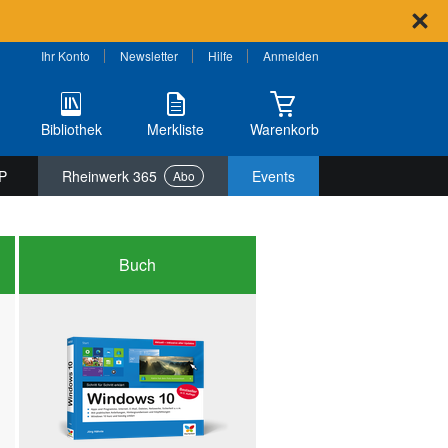
Ihr Konto
Newsletter
Hilfe
Anmelden
Bibliothek
Merkliste
Warenkorb
P
Rheinwerk 365
Events
Abo
Buch