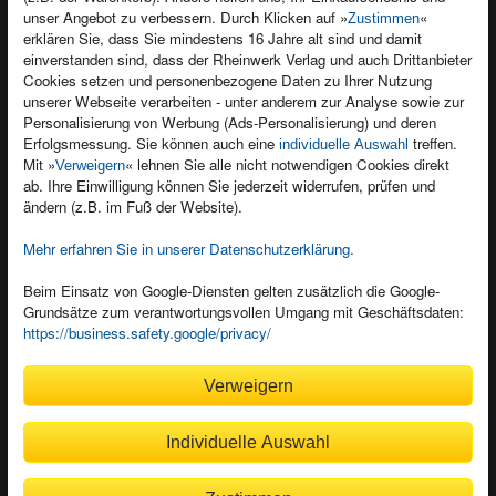
unser Angebot zu verbessern. Durch Klicken auf »
«
Zustimmen
Newsletter
Produktfeedback
erklären Sie, dass Sie mindestens 16 Jahre alt sind und damit
einverstanden sind, dass der Rheinwerk Verlag und auch Drittanbieter
Für Unternehmen
Foreign Rights
Cookies setzen und personenbezogene Daten zu Ihrer Nutzung
Presseservice
Ein Buch schreiben
unserer Webseite verarbeiten - unter anderem zur Analyse sowie zur
Personalisierung von Werbung (Ads-Personalisierung) und deren
Dozentenservice
Erfolgsmessung. Sie können auch eine
treffen.
individuelle Auswahl
Mit »
« lehnen Sie alle nicht notwendigen Cookies direkt
Verweigern
ab. Ihre Einwilligung können Sie jederzeit widerrufen, prüfen und
ändern (z.B. im Fuß der Website).
Mehr erfahren Sie in unserer Datenschutzerklärung
.
Kundenservice
Wir sind gerne für Sie da!
Beim Einsatz von Google-Diensten gelten zusätzlich die Google-
service@rheinwerk-verlag.de
Grundsätze zum verantwortungsvollen Umgang mit Geschäftsdaten:
https://business.safety.google/privacy/
Bequem zahlen
Verweigern
Individuelle Auswahl
Rechnung
Bankeinzug