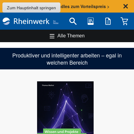
Sommer-Aktion: Bundles zum Vorteilspreis >
Zum Hauptinhalt springen
Bibliothek
Merkliste
Waren
Suche
Alle Themen
Produktiver und intelligenter arbeiten – egal in
welchem Bereich