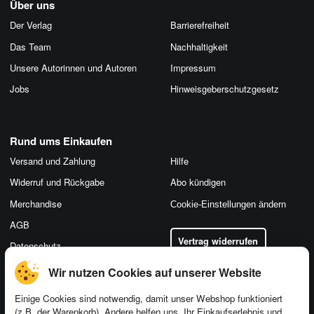
Über uns
Der Verlag
Barrierefreiheit
Das Team
Nachhaltigkeit
Unsere Autorinnen und Autoren
Impressum
Jobs
Hinweis­geber­schutz­gesetz
Rund ums Einkaufen
Versand und Zahlung
Hilfe
Widerruf und Rückgabe
Abo kündigen
Merchandise
Cookie-Einstellungen ändern
AGB
Vertrag widerrufen
Datenschutz
Wir nutzen Cookies auf unserer Website
Einige Cookies sind notwendig, damit unser Webshop funktioniert
(z.B. der Warenkorb). Andere helfen uns, Ihr Einkaufserlebnis und
Kontakt