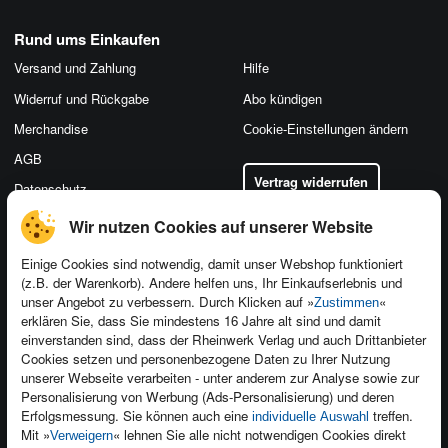
Rund ums Einkaufen
Versand und Zahlung
Hilfe
Widerruf und Rückgabe
Abo kündigen
Merchandise
Cookie-Einstellungen ändern
AGB
Vertrag widerrufen
Datenschutz
Wir nutzen Cookies auf unserer Website
Einige Cookies sind notwendig, damit unser Webshop funktioniert
(z.B. der Warenkorb). Andere helfen uns, Ihr Einkaufserlebnis und
Kontakt
unser Angebot zu verbessern. Durch Klicken auf »
«
Zustimmen
Newsletter
Produktfeedback
erklären Sie, dass Sie mindestens 16 Jahre alt sind und damit
einverstanden sind, dass der Rheinwerk Verlag und auch Drittanbieter
Für Unternehmen
Foreign Rights
Cookies setzen und personenbezogene Daten zu Ihrer Nutzung
Presseservice
Ein Buch schreiben
unserer Webseite verarbeiten - unter anderem zur Analyse sowie zur
Personalisierung von Werbung (Ads-Personalisierung) und deren
Dozentenservice
Erfolgsmessung. Sie können auch eine
treffen.
individuelle Auswahl
Mit »
« lehnen Sie alle nicht notwendigen Cookies direkt
Verweigern