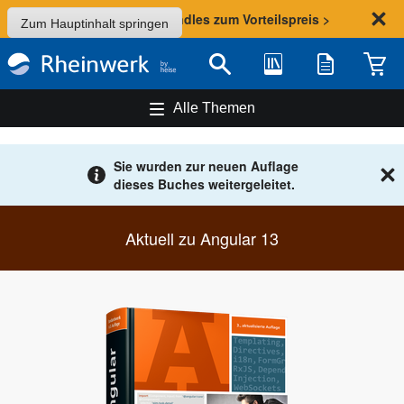
Sommer-Aktion: Bundles zum Vorteilspreis >
Zum Hauptinhalt springen
Bibliothek
Merkliste
Waren
Suche
Alle Themen
Sie wurden zur neuen Auflage
dieses Buches weitergeleitet.
Aktuell zu Angular 13