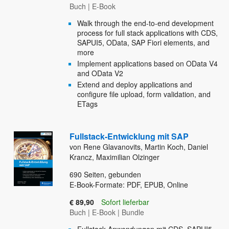
Buch
|
E-Book
Walk through the end-to-end development
process for full stack applications with CDS,
SAPUI5, OData, SAP Fiori elements, and
more
Implement applications based on OData V4
and OData V2
Extend and deploy applications and
configure file upload, form validation, and
ETags
Fullstack-Entwicklung mit SAP
von Rene Glavanovits, Martin Koch, Daniel
Krancz, Maximilian Olzinger
690
Seiten, gebunden
E-Book-Formate: PDF, EPUB, Online
€ 89,90
Sofort lieferbar
Buch
|
E-Book
|
Bundle