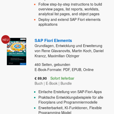
Follow step-by-step instructions to build
overview pages, list reports, worklists,
analytical list pages, and object pages
Deploy and extend SAP Fiori elements
applications
NEU
SAP Fiori Elements
Grundlagen, Entwicklung und Erweiterung
von Rene Glavanovits, Martin Koch, Daniel
Krancz, Maximilian Olzinger
460
Seiten, gebunden
E-Book-Formate: PDF, EPUB, Online
€ 89,90
Sofort lieferbar
Buch
|
E-Book
|
Bundle
Einfache Erstellung von SAP-Fiori-Apps
Praktische Entwicklungsbeispiele für alle
Floorplans und Programmiermodelle
Erweiterbarkeit, KI-Funktionen, Flexible
Programming Model