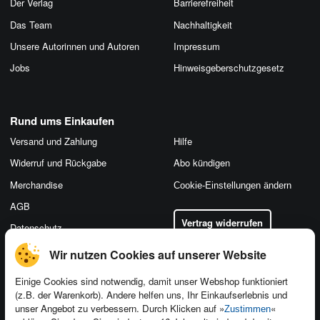
Der Verlag
Barrierefreiheit
Das Team
Nachhaltigkeit
Unsere Autorinnen und Autoren
Impressum
Jobs
Hinweis­geber­schutz­gesetz
Rund ums Einkaufen
Versand und Zahlung
Hilfe
Widerruf und Rückgabe
Abo kündigen
Merchandise
Cookie-Einstellungen ändern
AGB
Vertrag widerrufen
Datenschutz
Wir nutzen Cookies auf unserer Website
Einige Cookies sind notwendig, damit unser Webshop funktioniert
(z.B. der Warenkorb). Andere helfen uns, Ihr Einkaufserlebnis und
Kontakt
unser Angebot zu verbessern. Durch Klicken auf »
«
Zustimmen
Newsletter
Produktfeedback