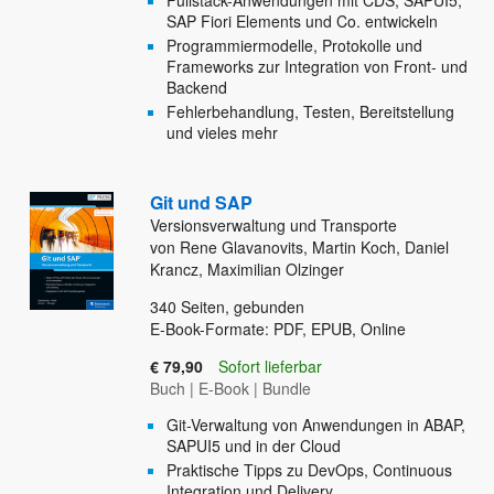
Fullstack-Anwendungen mit CDS, SAPUI5,
SAP Fiori Elements und Co. entwickeln
Programmiermodelle, Protokolle und
Frameworks zur Integration von Front- und
Backend
Fehlerbehandlung, Testen, Bereitstellung
und vieles mehr
Git und SAP
Versionsverwaltung und Transporte
von Rene Glavanovits, Martin Koch, Daniel
Krancz, Maximilian Olzinger
340
Seiten, gebunden
E-Book-Formate: PDF, EPUB, Online
€ 79,90
Sofort lieferbar
Buch
|
E-Book
|
Bundle
Git-Verwaltung von Anwendungen in ABAP,
SAPUI5 und in der Cloud
Praktische Tipps zu DevOps, Continuous
Integration und Delivery