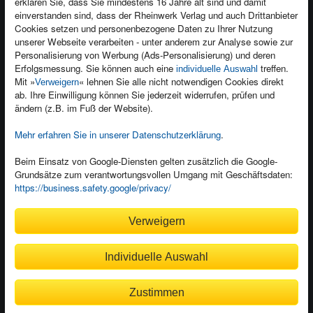
erklären Sie, dass Sie mindestens 16 Jahre alt sind und damit
einverstanden sind, dass der Rheinwerk Verlag und auch Drittanbieter
Für Unternehmen
Foreign Rights
Cookies setzen und personenbezogene Daten zu Ihrer Nutzung
Presseservice
Ein Buch schreiben
unserer Webseite verarbeiten - unter anderem zur Analyse sowie zur
Personalisierung von Werbung (Ads-Personalisierung) und deren
Dozentenservice
Erfolgsmessung. Sie können auch eine
treffen.
individuelle Auswahl
Mit »
« lehnen Sie alle nicht notwendigen Cookies direkt
Verweigern
ab. Ihre Einwilligung können Sie jederzeit widerrufen, prüfen und
ändern (z.B. im Fuß der Website).
Mehr erfahren Sie in unserer Datenschutzerklärung
.
Kundenservice
Wir sind gerne für Sie da!
Beim Einsatz von Google-Diensten gelten zusätzlich die Google-
service@rheinwerk-verlag.de
Grundsätze zum verantwortungsvollen Umgang mit Geschäftsdaten:
https://business.safety.google/privacy/
Bequem zahlen
Verweigern
Individuelle Auswahl
Rechnung
Bankeinzug
Zustimmen