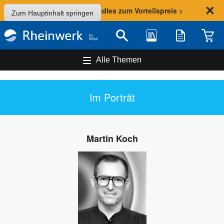
Sommer-Aktion: Bundles zum Vorteilspreis >
Zum Hauptinhalt springen
Bibliothek
Merkliste
Waren
Suche
Alle Themen
Im Porträt
Martin Koch