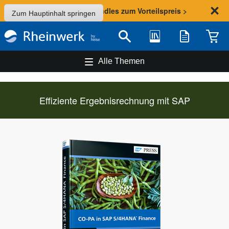
Sommer-Aktion: Bundles zum Vorteilspreis >
Zum Hauptinhalt springen
Bibliothek
Merkliste
Waren
Suche
Alle Themen
Effiziente Ergebnisrechnung mit SAP