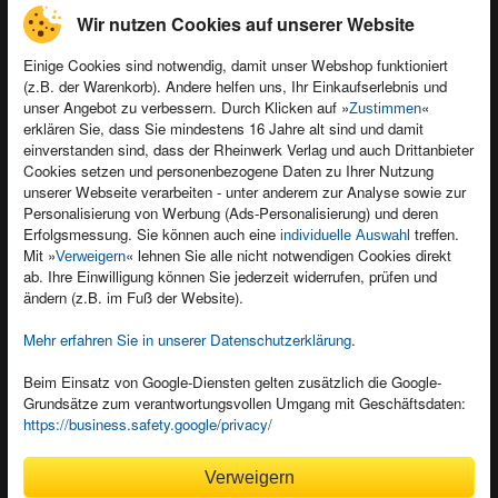
Wir nutzen Cookies auf unserer Website
Einige Cookies sind notwendig, damit unser Webshop funktioniert
(z.B. der Warenkorb). Andere helfen uns, Ihr Einkaufserlebnis und
Kontakt
unser Angebot zu verbessern. Durch Klicken auf »
«
Zustimmen
Newsletter
Produktfeedback
erklären Sie, dass Sie mindestens 16 Jahre alt sind und damit
einverstanden sind, dass der Rheinwerk Verlag und auch Drittanbieter
Für Unternehmen
Foreign Rights
Cookies setzen und personenbezogene Daten zu Ihrer Nutzung
Presseservice
Ein Buch schreiben
unserer Webseite verarbeiten - unter anderem zur Analyse sowie zur
Personalisierung von Werbung (Ads-Personalisierung) und deren
Dozentenservice
Erfolgsmessung. Sie können auch eine
treffen.
individuelle Auswahl
Mit »
« lehnen Sie alle nicht notwendigen Cookies direkt
Verweigern
ab. Ihre Einwilligung können Sie jederzeit widerrufen, prüfen und
ändern (z.B. im Fuß der Website).
Mehr erfahren Sie in unserer Datenschutzerklärung
.
Kundenservice
Wir sind gerne für Sie da!
Beim Einsatz von Google-Diensten gelten zusätzlich die Google-
service@rheinwerk-verlag.de
Grundsätze zum verantwortungsvollen Umgang mit Geschäftsdaten:
https://business.safety.google/privacy/
Bequem zahlen
Verweigern