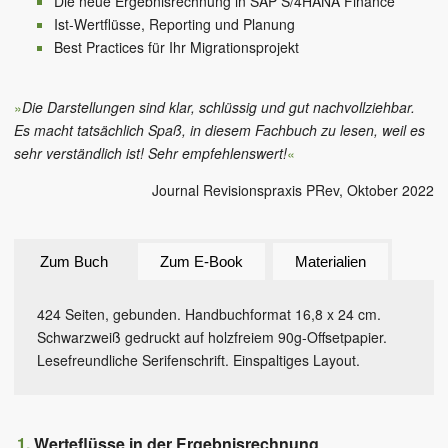
Die neue Ergebnisrechnung in SAP S/4HANA Finance
Ist-Wertflüsse, Reporting und Planung
Best Practices für Ihr Migrationsprojekt
»
Die Darstellungen sind klar, schlüssig und gut nachvollziehbar.
Es macht tatsächlich Spaß, in diesem Fachbuch zu lesen, weil es
sehr verständlich ist! Sehr empfehlenswert!
«
Journal Revisionspraxis PRev
, Oktober 2022
Zum Buch
Zum E-Book
Materialien
424 Seiten, gebunden. Handbuchformat 16,8 x 24 cm.
Schwarzweiß gedruckt auf holzfreiem 90g-Offsetpapier.
Lesefreundliche Serifenschrift. Einspaltiges Layout.
Werteflüsse in der Ergebnisrechnung