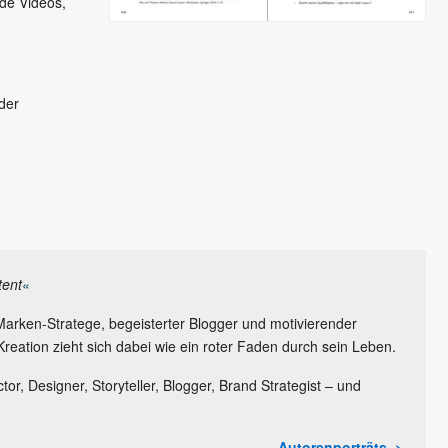
de Videos,
der
tent
«
 Marken-Stratege, begeisterter Blogger und motivierender
reation zieht sich dabei wie ein roter Faden durch sein Leben.
ctor, Designer, Storyteller, Blogger, Brand Strategist – und
Autorenporträts