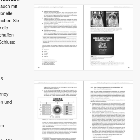
 auch mit
ionelle
achen Sie
e die
schaffen
Schluss:
 &
rney
en und
en