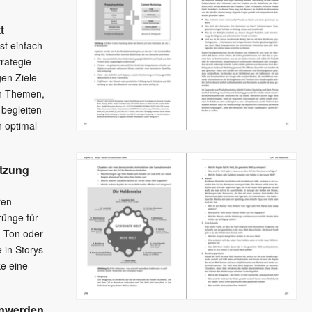
t
st einfach
trategie
gen Ziele
en Themen,
 begleiten
 optimal
etzung
ren
rünge für
, Ton oder
 in Storys
e eine
nwerden