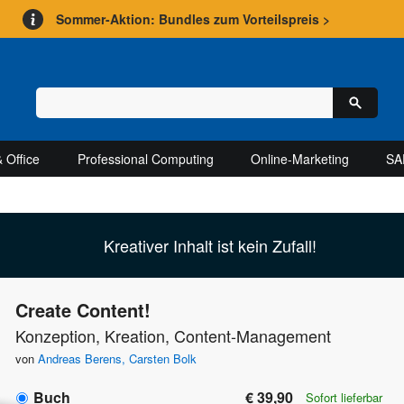
Sommer-Aktion: Bundles zum Vorteilspreis >
 Office
Professional Computing
Online-Marketing
SA
Kreativer Inhalt ist kein Zufall!
Create Content!
Konzeption, Kreation, Content-Management
von
Andreas Berens
,
Carsten Bolk
Buch
€ 39,90
Sofort lieferbar