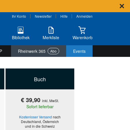
Ihr Konto
Newsletter
Hilfe
Anmelden
Bibliothek
Merkliste
Warenkorb
P
Rheinwerk 365
Events
Abo
Buch
€ 39,90
inkl. MwSt.
Sofort lieferbar
Kostenloser Versand
nach
Deutschland, Österreich
und in die Schweiz