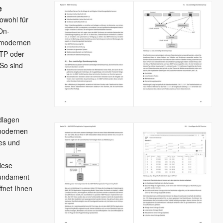
e
sowohl für
On-
 modernen
TP oder
So sind
dlagen
 modernen
es und
iese
Fundament
fnet Ihnen