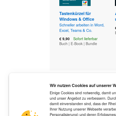
Tastenkürzel für
Windows & Office
Schneller arbeiten in Word,
Excel, Teams & Co.
€ 9,90
Sofort lieferbar
Buch
|
E-Book
|
Bundle
Über uns
Wir nutzen Cookies auf unserer W
Der Verlag
Einige Cookies sind notwendig, damit un
und unser Angebot zu verbessern. Durch
Das Team
damit einverstanden sind, dass der Rhe
Unsere Autorinnen und Autoren
Ihrer Nutzung unserer Webseite verarbe
Jobs
Personalisierung) und deren Erfolgsme