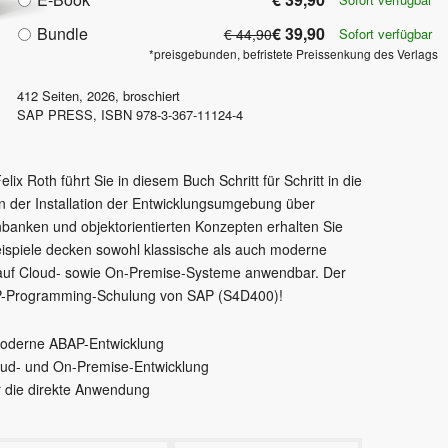
Bundle
€ 39,90
€ 44,90
Sofort verfügbar
*preisgebunden, befristete Preissenkung des Verlags
412
Seiten,
2026
, broschiert
SAP PRESS
,
ISBN
978-3-367-11124-4
x Roth führt Sie in diesem Buch Schritt für Schritt in die
 der Installation der Entwicklungsumgebung über
banken und objektorientierten Konzepten erhalten Sie
eispiele decken sowohl klassische als auch moderne
 auf Cloud- sowie On-Premise-Systeme anwendbar. Der
BAP-Programming-Schulung von SAP (S4D400)!
 moderne ABAP-Entwicklung
oud- und On-Premise-Entwicklung
r die direkte Anwendung