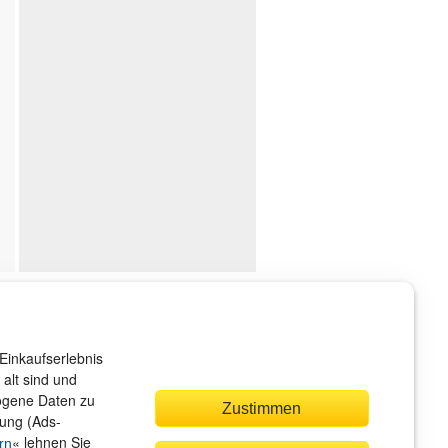
ndenservice
r sind gerne für Sie da!
Einkaufserlebnis
rvice@rheinwerk-verlag.de
alt sind und
zogene Daten zu
Zustimmen
bung (Ads-
« lehnen Sie
rn