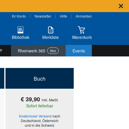
Ihr Konto
Newsletter
Hilfe
Anmelden
Bibliothek
Merkliste
Warenkorb
P
Rheinwerk 365
Events
Abo
Buch
€ 39,90
inkl. MwSt.
Sofort lieferbar
Kostenloser Versand
nach
Deutschland, Österreich
und in die Schweiz