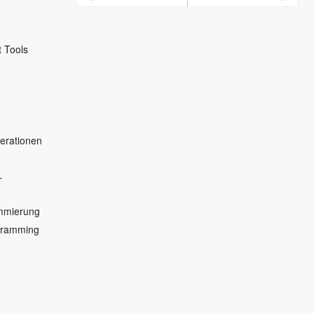
 Tools
erationen
L
ammierung
gramming