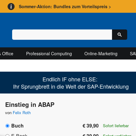
Sommer-Aktion: Bundles zum Vorteilspreis >
 Office
Professional Computing
Online-Marketing
SA
Endlich IF ohne ELSE:
Ihr Sprungbrett in die Welt der SAP-Entwicklung
Einstieg in ABAP
von
Felix Roth
Buch
€ 39,90
Sofort lieferbar
E-Book
€ 39,90
Sofort verfügbar