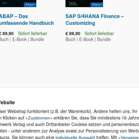
ABAP – Das
SAP S/4HANA Finance –
umfassende Handbuch
Customizing
€ 89,90
Sofort lieferbar
€ 89,90
Sofort lieferbar
Buch
|
E-Book
|
Bundle
Buch
|
E-Book
|
Bundle
Kontakt
Rund ums Einkaufen
Ku
ebsite
Wi
Newsletter
Versand und Zahlung
ser Webshop funktioniert (z.B. der Warenkorb). Andere helfen uns, Ihr 
se
 Klicken auf »
« erklären Sie, dass Sie mindestens 16 Jahre 
Für Unternehmen
Widerruf und Rückgabe
Zustimmen
inwerk Verlag und auch Drittanbieter Cookies setzen und personenbe
Presseservice
Merchandise
iten - unter anderem zur Analyse sowie zur Personalisierung von Wer
Dozentenservice
AGB
ssung. Sie können auch eine
treffen. Mit »
individuelle Auswahl
Verweige