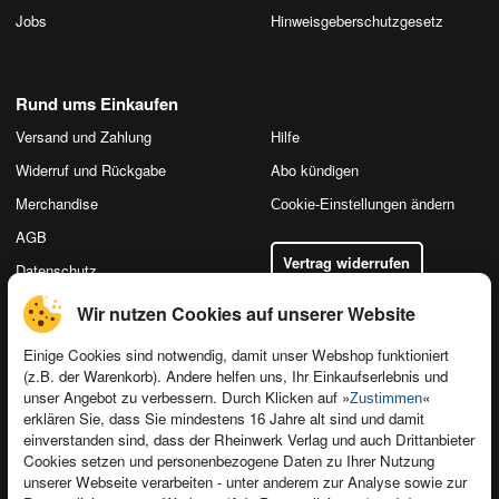
Jobs
Hinweis­geber­schutz­gesetz
Rund ums Einkaufen
Versand und Zahlung
Hilfe
Widerruf und Rückgabe
Abo kündigen
Merchandise
Cookie-Einstellungen ändern
AGB
Vertrag widerrufen
Datenschutz
Wir nutzen Cookies auf unserer Website
Einige Cookies sind notwendig, damit unser Webshop funktioniert
(z.B. der Warenkorb). Andere helfen uns, Ihr Einkaufserlebnis und
Kontakt
unser Angebot zu verbessern. Durch Klicken auf »
«
Zustimmen
Newsletter
Produktfeedback
erklären Sie, dass Sie mindestens 16 Jahre alt sind und damit
einverstanden sind, dass der Rheinwerk Verlag und auch Drittanbieter
Für Unternehmen
Foreign Rights
Cookies setzen und personenbezogene Daten zu Ihrer Nutzung
Presseservice
Ein Buch schreiben
unserer Webseite verarbeiten - unter anderem zur Analyse sowie zur