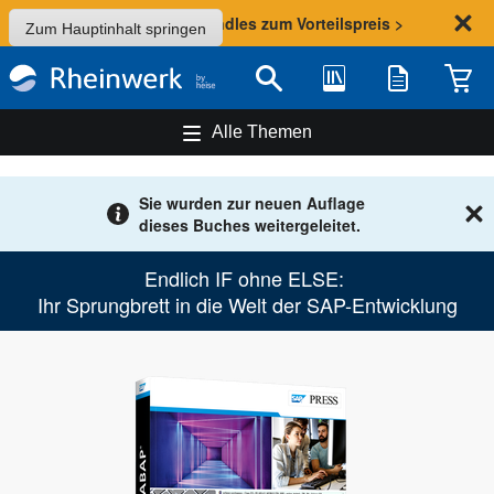
Sommer-Aktion: Bundles zum Vorteilspreis >
Zum Hauptinhalt springen
Bibliothek
Merkliste
Waren
Suche
Alle Themen
Sie wurden zur neuen Auflage
dieses Buches weitergeleitet.
Endlich IF ohne ELSE:
Ihr Sprungbrett in die Welt der SAP-Entwicklung