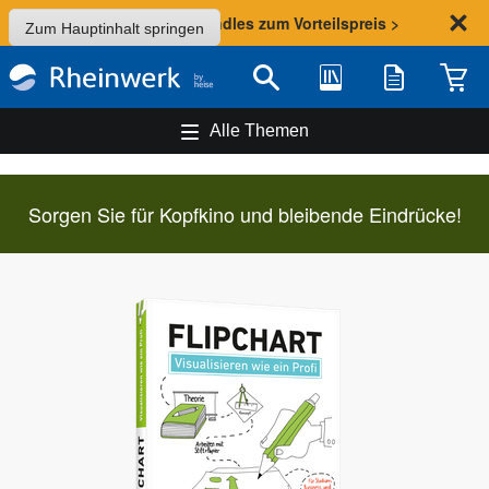
Sommer-Aktion: Bundles zum Vorteilspreis >
Zum Hauptinhalt springen
Bibliothek
Merkliste
Waren
Suche
Alle Themen
Sorgen Sie für Kopfkino und bleibende Eindrücke!