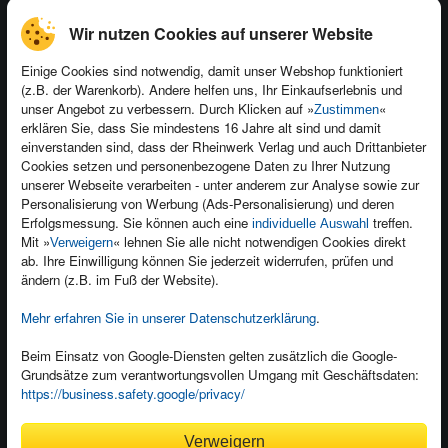
Wir nutzen Cookies auf unserer Website
Einige Cookies sind notwendig, damit unser Webshop funktioniert
(z.B. der Warenkorb). Andere helfen uns, Ihr Einkaufserlebnis und
Kontakt
unser Angebot zu verbessern. Durch Klicken auf »
«
Zustimmen
Newsletter
Produktfeedback
erklären Sie, dass Sie mindestens 16 Jahre alt sind und damit
einverstanden sind, dass der Rheinwerk Verlag und auch Drittanbieter
Für Unternehmen
Foreign Rights
Cookies setzen und personenbezogene Daten zu Ihrer Nutzung
Presseservice
Ein Buch schreiben
unserer Webseite verarbeiten - unter anderem zur Analyse sowie zur
Personalisierung von Werbung (Ads-Personalisierung) und deren
Dozentenservice
Erfolgsmessung. Sie können auch eine
treffen.
individuelle Auswahl
Mit »
« lehnen Sie alle nicht notwendigen Cookies direkt
Verweigern
ab. Ihre Einwilligung können Sie jederzeit widerrufen, prüfen und
ändern (z.B. im Fuß der Website).
Mehr erfahren Sie in unserer Datenschutzerklärung
.
Kundenservice
Wir sind gerne für Sie da!
Beim Einsatz von Google-Diensten gelten zusätzlich die Google-
service@rheinwerk-verlag.de
Grundsätze zum verantwortungsvollen Umgang mit Geschäftsdaten:
https://business.safety.google/privacy/
Bequem zahlen
Verweigern