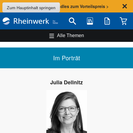
Sommer-Aktion: Bundles zum Vorteilspreis >
Zum Hauptinhalt springen
Bibliothek
Merkliste
Waren
Suche
Alle Themen
Im Porträt
Julia Dellnitz