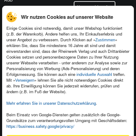
Vertrag widerrufen
Datenschutz
Wir nutzen Cookies auf unserer Website
Einige Cookies sind notwendig, damit unser Webshop funktioniert
(z.B. der Warenkorb). Andere helfen uns, Ihr Einkaufserlebnis und
Kontakt
unser Angebot zu verbessern. Durch Klicken auf »
«
Zustimmen
erklären Sie, dass Sie mindestens 16 Jahre alt sind und damit
Newsletter
Produktfeedback
einverstanden sind, dass der Rheinwerk Verlag und auch Drittanbieter
Für Unternehmen
Foreign Rights
Cookies setzen und personenbezogene Daten zu Ihrer Nutzung
unserer Webseite verarbeiten - unter anderem zur Analyse sowie zur
Presseservice
Ein Buch schreiben
Personalisierung von Werbung (Ads-Personalisierung) und deren
Erfolgsmessung. Sie können auch eine
treffen.
Dozentenservice
individuelle Auswahl
Mit »
« lehnen Sie alle nicht notwendigen Cookies direkt
Verweigern
ab. Ihre Einwilligung können Sie jederzeit widerrufen, prüfen und
ändern (z.B. im Fuß der Website).
Mehr erfahren Sie in unserer Datenschutzerklärung
.
Kundenservice
Beim Einsatz von Google-Diensten gelten zusätzlich die Google-
Wir sind gerne für Sie da!
Grundsätze zum verantwortungsvollen Umgang mit Geschäftsdaten:
service@rheinwerk-verlag.de
https://business.safety.google/privacy/