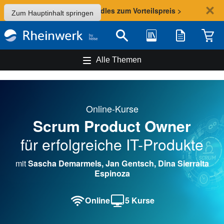
Sommer-Aktion: Bundles zum Vorteilspreis >
Zum Hauptinhalt springen
Bibliothek
Merkliste
Waren
Suche
Alle Themen
Online-Kurse
Scrum Product Owner
für erfolgreiche IT-Produkte
mit
Sascha Demarmels, Jan Gentsch, Dina Sierralta
Espinoza
Online
5 Kurse