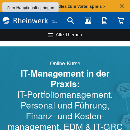
Sommer-Aktion: Bundles zum Vorteilspreis >
Zum Hauptinhalt springen
Bibliothek
Merkliste
Waren
Suche
Alle Themen
Online-Kurse
IT-Management in der
Praxis:
IT-Portfolio­management,
Personal und Führung,
Finanz- und Kosten­
management, EDM & IT-GRC