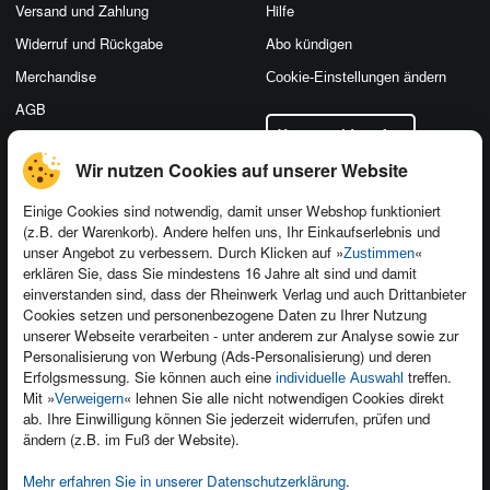
Versand und Zahlung
Hilfe
Widerruf und Rückgabe
Abo kündigen
Merchandise
Cookie-Einstellungen ändern
AGB
Vertrag widerrufen
Datenschutz
Wir nutzen Cookies auf unserer Website
Einige Cookies sind notwendig, damit unser Webshop funktioniert
(z.B. der Warenkorb). Andere helfen uns, Ihr Einkaufserlebnis und
Kontakt
unser Angebot zu verbessern. Durch Klicken auf »
«
Zustimmen
erklären Sie, dass Sie mindestens 16 Jahre alt sind und damit
Newsletter
Produktfeedback
einverstanden sind, dass der Rheinwerk Verlag und auch Drittanbieter
Für Unternehmen
Foreign Rights
Cookies setzen und personenbezogene Daten zu Ihrer Nutzung
unserer Webseite verarbeiten - unter anderem zur Analyse sowie zur
Presseservice
Ein Buch schreiben
Personalisierung von Werbung (Ads-Personalisierung) und deren
Erfolgsmessung. Sie können auch eine
treffen.
Dozentenservice
individuelle Auswahl
Mit »
« lehnen Sie alle nicht notwendigen Cookies direkt
Verweigern
ab. Ihre Einwilligung können Sie jederzeit widerrufen, prüfen und
ändern (z.B. im Fuß der Website).
Mehr erfahren Sie in unserer Datenschutzerklärung
.