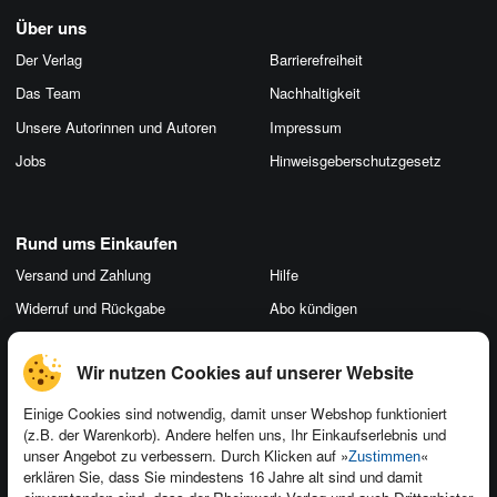
Über uns
Der Verlag
Barrierefreiheit
Das Team
Nachhaltigkeit
Unsere Autorinnen und Autoren
Impressum
Jobs
Hinweis­geber­schutz­gesetz
Rund ums Einkaufen
Versand und Zahlung
Hilfe
Widerruf und Rückgabe
Abo kündigen
Merchandise
Cookie-Einstellungen ändern
Wir nutzen Cookies auf unserer Website
AGB
Vertrag widerrufen
Datenschutz
Einige Cookies sind notwendig, damit unser Webshop funktioniert
(z.B. der Warenkorb). Andere helfen uns, Ihr Einkaufserlebnis und
unser Angebot zu verbessern. Durch Klicken auf »
«
Zustimmen
erklären Sie, dass Sie mindestens 16 Jahre alt sind und damit