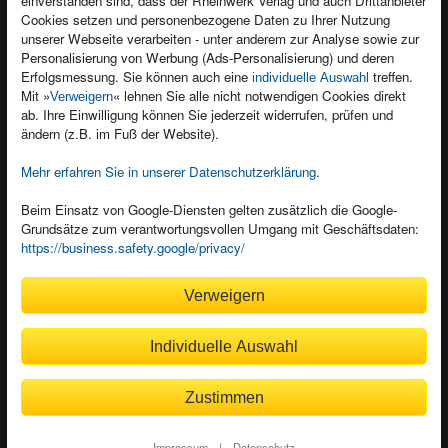
einverstanden sind, dass der Rheinwerk Verlag und auch Drittanbieter
Kontakt
Cookies setzen und personenbezogene Daten zu Ihrer Nutzung
unserer Webseite verarbeiten - unter anderem zur Analyse sowie zur
Newsletter
Produktfeedback
Personalisierung von Werbung (Ads-Personalisierung) und deren
Für Unternehmen
Foreign Rights
Erfolgsmessung. Sie können auch eine
treffen.
individuelle Auswahl
Mit »
« lehnen Sie alle nicht notwendigen Cookies direkt
Verweigern
Presseservice
Ein Buch schreiben
ab. Ihre Einwilligung können Sie jederzeit widerrufen, prüfen und
ändern (z.B. im Fuß der Website).
Dozentenservice
Mehr erfahren Sie in unserer Datenschutzerklärung
.
Beim Einsatz von Google-Diensten gelten zusätzlich die Google-
Grundsätze zum verantwortungsvollen Umgang mit Geschäftsdaten:
Kundenservice
https://business.safety.google/privacy/
Wir sind gerne für Sie da!
Verweigern
service@rheinwerk-verlag.de
Individuelle Auswahl
Bequem zahlen
Zustimmen
Impressum
|
Datenschutz