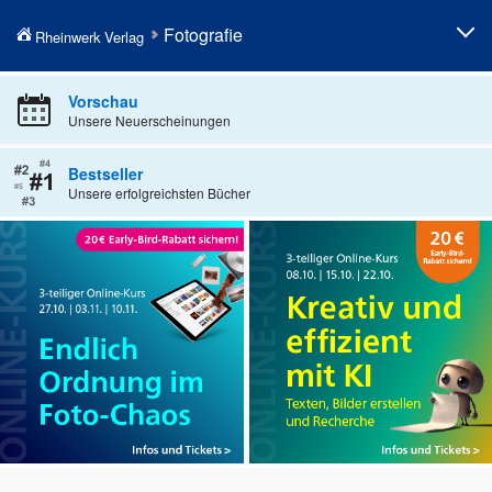
Fotografie
Rheinwerk Verlag
Fotografieren lernen
Professionelle Fotografie
Vorschau
Unsere Neuerscheinungen
Fototechnik
Fotobearbeitung
Fotogenres
Künstliche Intelligenz in der
Bestseller
Fotografie
Unsere erfolgreichsten Bücher
Kamerahandbücher
Geschenke für Fotografen